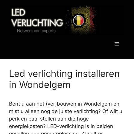
Spring
naar
de
inhoud
Menu
Led verlichting installeren
in Wondelgem
Bent u aan het (ver)bouwen in Wondelgem en
mist u alleen nog de juiste verlichting? Of wilt u
perk en paal stellen aan die hoge
energiekosten? LED-verlichting is in beiden
gevallen een prima oplossing. Al valt er