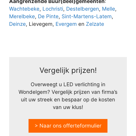
Aangrenzende Buur(deel)gemeenten
:
Wachtebeke
,
Lochristi
,
Destelbergen
,
Melle
,
Merelbeke
,
De Pinte
,
Sint-Martens-Latem
,
Deinze
, Lievegem,
Evergem
en
Zelzate
Vergelijk prijzen!
Overweegt u LED verlichting in
Wondelgem? Vergelijk prijzen van firma’s
uit uw streek en bespaar op de kosten
van uw klus!
> Naar ons offerteformulier