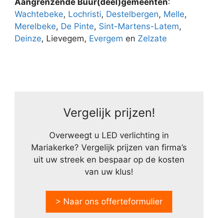
Aangrenzende Buur(deel)gemeenten
:
Wachtebeke
,
Lochristi
,
Destelbergen
,
Melle
,
Merelbeke
,
De Pinte
,
Sint-Martens-Latem
,
Deinze
, Lievegem,
Evergem
en
Zelzate
Vergelijk prijzen!
Overweegt u LED verlichting in
Mariakerke? Vergelijk prijzen van firma’s
uit uw streek en bespaar op de kosten
van uw klus!
> Naar ons offerteformulier