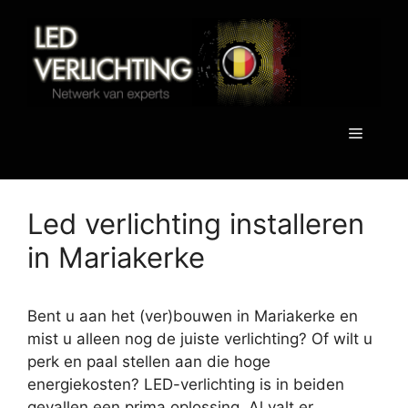
Spring
naar
de
inhoud
Menu
Led verlichting installeren
in Mariakerke
Bent u aan het (ver)bouwen in Mariakerke en
mist u alleen nog de juiste verlichting? Of wilt u
perk en paal stellen aan die hoge
energiekosten? LED-verlichting is in beiden
gevallen een prima oplossing. Al valt er