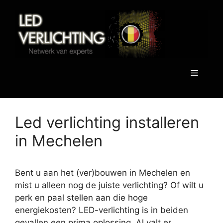
Spring
naar
de
inhoud
Menu
Led verlichting installeren
in Mechelen
Bent u aan het (ver)bouwen in Mechelen en
mist u alleen nog de juiste verlichting? Of wilt u
perk en paal stellen aan die hoge
energiekosten? LED-verlichting is in beiden
gevallen een prima oplossing. Al valt er