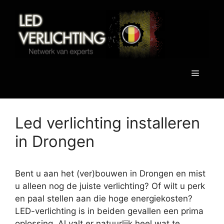
Spring
naar
de
inhoud
Menu
Led verlichting installeren
in Drongen
Bent u aan het (ver)bouwen in Drongen en mist
u alleen nog de juiste verlichting? Of wilt u perk
en paal stellen aan die hoge energiekosten?
LED-verlichting is in beiden gevallen een prima
oplossing. Al valt er natuurlijk heel wat te