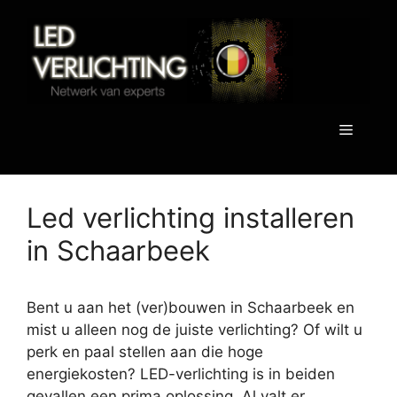
Spring
naar
de
inhoud
Menu
Led verlichting installeren
in Schaarbeek
Bent u aan het (ver)bouwen in Schaarbeek en
mist u alleen nog de juiste verlichting? Of wilt u
perk en paal stellen aan die hoge
energiekosten? LED-verlichting is in beiden
gevallen een prima oplossing. Al valt er