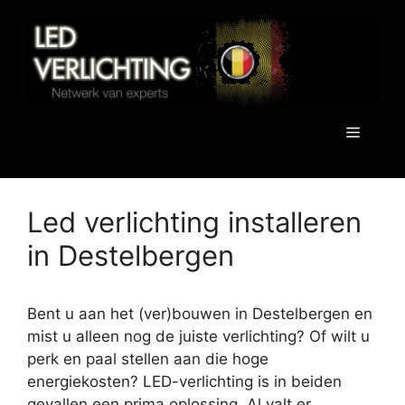
Spring
naar
de
inhoud
Menu
Led verlichting installeren
in Destelbergen
Bent u aan het (ver)bouwen in Destelbergen en
mist u alleen nog de juiste verlichting? Of wilt u
perk en paal stellen aan die hoge
energiekosten? LED-verlichting is in beiden
gevallen een prima oplossing. Al valt er