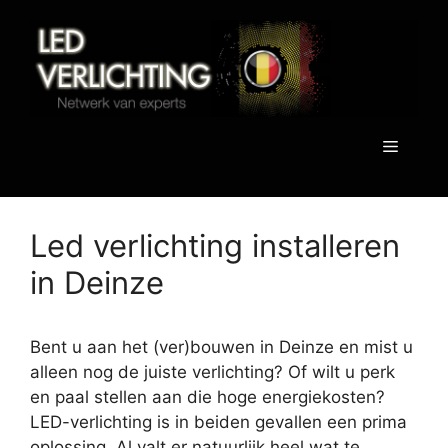
Spring
naar
de
inhoud
Menu
Led verlichting installeren
in Deinze
Bent u aan het (ver)bouwen in Deinze en mist u
alleen nog de juiste verlichting? Of wilt u perk
en paal stellen aan die hoge energiekosten?
LED-verlichting is in beiden gevallen een prima
oplossing. Al valt er natuurlijk heel wat te