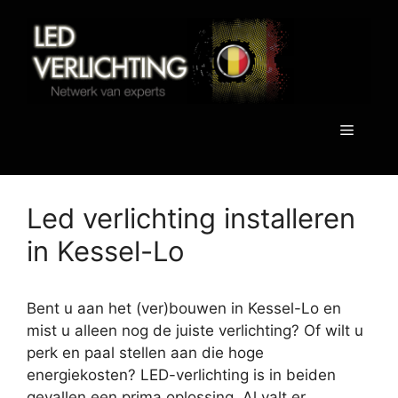
Spring
naar
de
inhoud
Menu
Led verlichting installeren
in Kessel-Lo
Bent u aan het (ver)bouwen in Kessel-Lo en
mist u alleen nog de juiste verlichting? Of wilt u
perk en paal stellen aan die hoge
energiekosten? LED-verlichting is in beiden
gevallen een prima oplossing. Al valt er