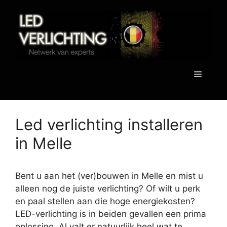
Spring
naar
de
inhoud
Menu
Led verlichting installeren
in Melle
Bent u aan het (ver)bouwen in Melle en mist u
alleen nog de juiste verlichting? Of wilt u perk
en paal stellen aan die hoge energiekosten?
LED-verlichting is in beiden gevallen een prima
oplossing. Al valt er natuurlijk heel wat te