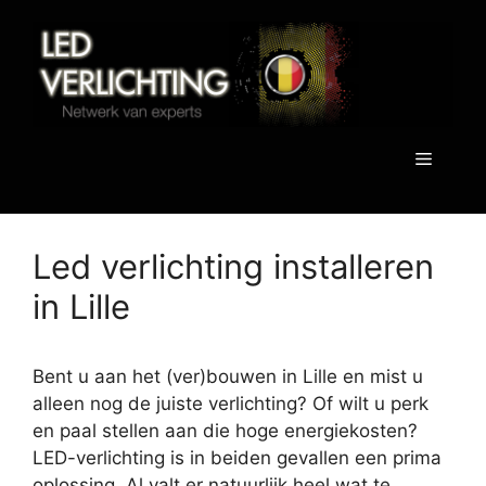
Spring
naar
de
inhoud
Menu
Led verlichting installeren
in Lille
Bent u aan het (ver)bouwen in Lille en mist u
alleen nog de juiste verlichting? Of wilt u perk
en paal stellen aan die hoge energiekosten?
LED-verlichting is in beiden gevallen een prima
oplossing. Al valt er natuurlijk heel wat te