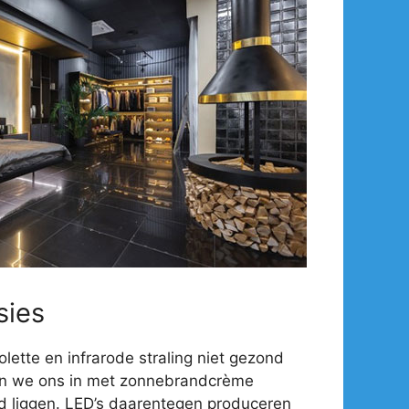
sies
olette en infrarode straling niet gezond
en we ons in met zonnebrandcrème
d liggen. LED’s daarentegen produceren