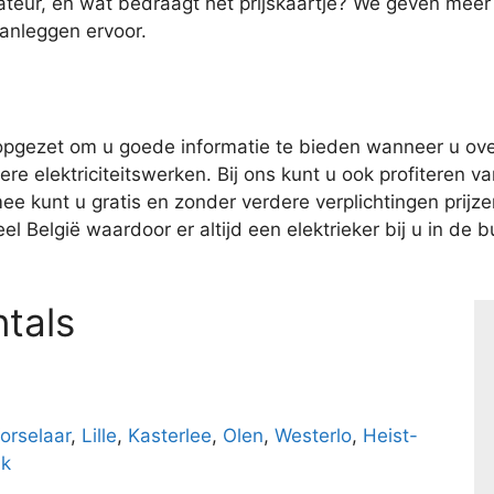
ateur, en wat bedraagt het prijskaartje? We geven meer
aanleggen ervoor.
pgezet om u goede informatie te bieden wanneer u over
e elektriciteitswerken. Bij ons kunt u ook profiteren van
kunt u gratis en zonder verdere verplichtingen prijzen 
l België waardoor er altijd een elektrieker bij u in de bu
tals
orselaar
,
Lille
,
Kasterlee
,
Olen
,
Westerlo
,
Heist-
k