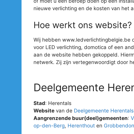
of moet u een beroep doen op een install
nieuwe verlichting en de kosten van het 
Hoe werkt ons website?
Wij hebben www.ledverlichtingbelgie.be o
voor LED verlichting, domotica of een ander
aan de website hebben gekoppeld. Hiermee 
netwerk. Zij zijn vertegenwoordigt door hee
Deelgemeente Heren
Stad
: Herentals
Website
van de
Deelgemeente Herentals
Aangrenzende buur(deel)gemeenten
:
V
op-den-Berg
,
Herenthout
en
Grobbendon