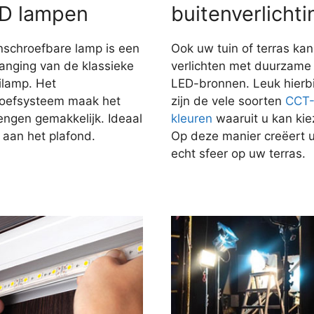
D lampen
buitenverlichti
nschroefbare lamp is een
Ook uw tuin of terras kan
anging van de klassieke
verlichten met duurzame
ilamp. Het
LED-bronnen. Leuk hierbi
roefsysteem maak het
zijn de vele soorten
CCT
engen gemakkelijk. Ideaal
kleuren
waaruit u kan kie
 aan het plafond.
Op deze manier creëert 
echt sfeer op uw terras.