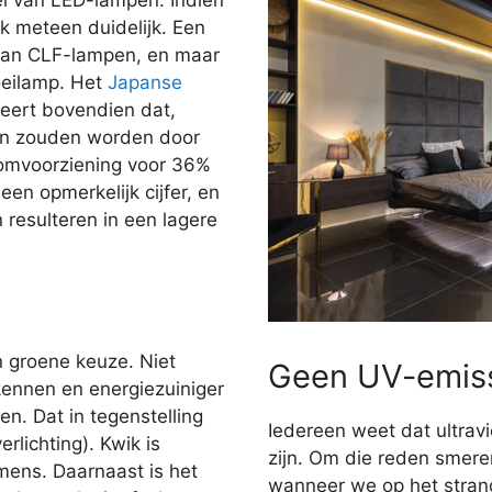
jk meteen duidelijk. Een
dan CLF-lampen, en maar
oeilamp. Het
Japanse
ert bovendien dat,
gen zouden worden door
oomvoorziening voor 36%
en opmerkelijk cijfer, en
n resulteren in een lagere
n groene keuze. Niet
Geen UV-emis
kennen en energiezuiniger
n. Dat in tegenstelling
Iedereen weet dat ultravi
rlichting). Kwik is
zijn. Om die reden smer
 mens. Daarnaast is het
wanneer we op het stran