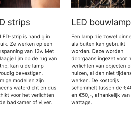
D strips
LED bouwlamp
LED-strip is handig in
Een lamp die zowel binn
uik. Ze werken op een
als buiten kan gebruikt
jkspanning van 12v. Met
worden. Deze worden
laagje lijm op de rug van
doorgaans ingezet voor h
trip, kan u de lamp
verlichten van objecten o
oudig bevestigen.
huizen, al dan niet tijden
ige modellen zijn
werken. De kostprijs
eens waterdicht en dus
schommelt tussen de €4
hikt voor het verlichten
en €50,-, afhankelijk van
de badkamer of vijver.
wattage.