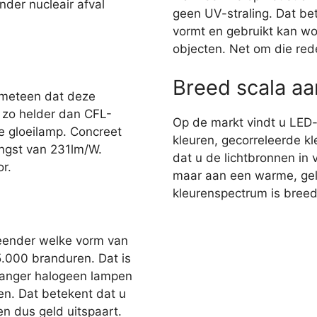
nder nucleair afval
geen UV-straling. Dat bet
vormt en gebruikt kan wo
objecten. Net om die red
Breed scala a
 meteen dat deze
r zo helder dan CFL-
Op de markt vindt u LED
e gloeilamp. Concreet
kleuren, gecorreleerde kl
ngst van 231lm/W.
dat u de lichtbronnen in 
r.
maar aan een warme, gelig
kleurenspectrum is breed,
eender welke vorm van
35.000 branduren. Dat is
 langer halogeen lampen
en. Dat betekent dat u
n dus geld uitspaart.