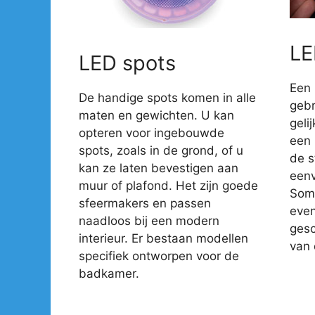
LE
LED spots
Een 
De handige spots komen in alle
gebr
maten en gewichten. U kan
geli
opteren voor ingebouwde
een 
spots, zoals in de grond, of u
de s
kan ze laten bevestigen aan
eenv
muur of plafond. Het zijn goede
Somm
sfeermakers en passen
even
naadloos bij een modern
gesc
interieur. Er bestaan modellen
van 
specifiek ontworpen voor de
badkamer.