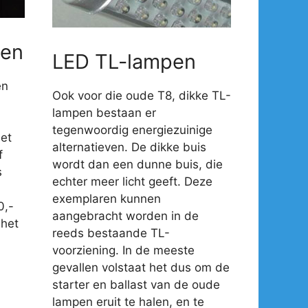
en
LED TL-lampen
en
Ook voor die oude T8, dikke TL-
lampen bestaan er
tegenwoordig energiezuinige
et
alternatieven. De dikke buis
f
wordt dan een dunne buis, die
s
echter meer licht geeft. Deze
exemplaren kunnen
0,-
aangebracht worden in de
 het
reeds bestaande TL-
voorziening. In de meeste
gevallen volstaat het dus om de
starter en ballast van de oude
lampen eruit te halen, en te