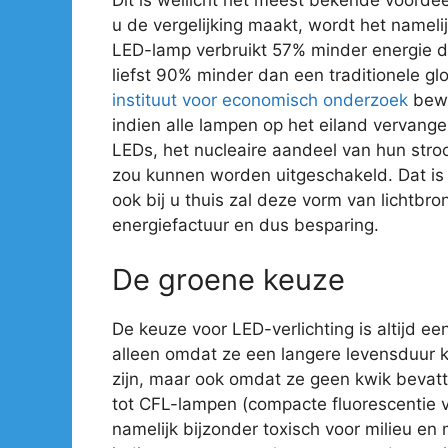
u de vergelijking maakt, wordt het nameli
LED-lamp verbruikt 57% minder energie 
liefst 90% minder dan een traditionele gl
instituut voor economisch onderzoek
bewe
indien alle lampen op het eiland vervan
LEDs, het nucleaire aandeel van hun str
zou kunnen worden uitgeschakeld. Dat is e
ook bij u thuis zal deze vorm van lichtbro
energiefactuur en dus besparing.
De groene keuze
De keuze voor LED-verlichting is altijd ee
alleen omdat ze een langere levensduur 
zijn, maar ook omdat ze geen kwik bevatte
tot CFL-lampen (compacte fluorescentie ve
namelijk bijzonder toxisch voor milieu en