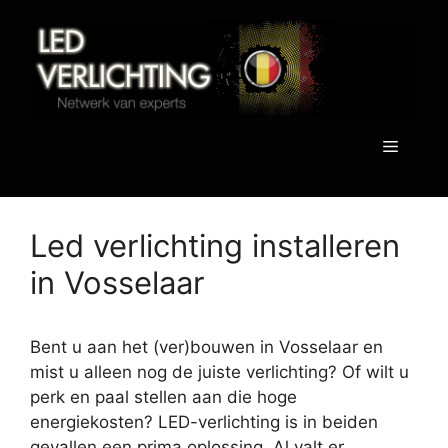
Spring
naar
de
inhoud
Menu
Led verlichting installeren
in Vosselaar
Bent u aan het (ver)bouwen in Vosselaar en
mist u alleen nog de juiste verlichting? Of wilt u
perk en paal stellen aan die hoge
energiekosten? LED-verlichting is in beiden
gevallen een prima oplossing. Al valt er