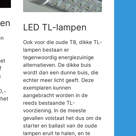
en
LED TL-lampen
en
Ook voor die oude T8, dikke TL-
lampen bestaan er
tegenwoordig energiezuinige
et
alternatieven. De dikke buis
f
wordt dan een dunne buis, die
s
echter meer licht geeft. Deze
exemplaren kunnen
0,-
aangebracht worden in de
 het
reeds bestaande TL-
voorziening. In de meeste
gevallen volstaat het dus om de
starter en ballast van de oude
lampen eruit te halen, en te