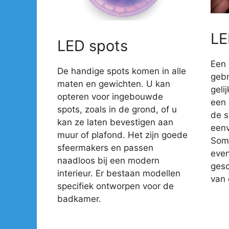
LE
LED spots
Een 
De handige spots komen in alle
gebr
maten en gewichten. U kan
geli
opteren voor ingebouwde
een 
spots, zoals in de grond, of u
de s
kan ze laten bevestigen aan
eenv
muur of plafond. Het zijn goede
Somm
sfeermakers en passen
even
naadloos bij een modern
gesc
interieur. Er bestaan modellen
van 
specifiek ontworpen voor de
badkamer.