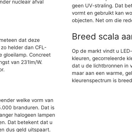
nder nucleair afval
geen UV-straling. Dat bet
vormt en gebruikt kan wo
objecten. Net om die red
Breed scala a
 meteen dat deze
r zo helder dan CFL-
Op de markt vindt u LED
e gloeilamp. Concreet
kleuren, gecorreleerde kl
ngst van 231lm/W.
dat u de lichtbronnen in 
r.
maar aan een warme, gelig
kleurenspectrum is breed,
eender welke vorm van
35.000 branduren. Dat is
 langer halogeen lampen
en. Dat betekent dat u
n dus geld uitspaart.