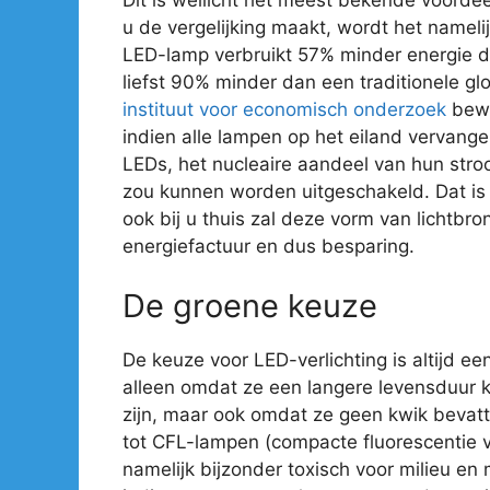
u de vergelijking maakt, wordt het nameli
LED-lamp verbruikt 57% minder energie 
liefst 90% minder dan een traditionele gl
instituut voor economisch onderzoek
bewe
indien alle lampen op het eiland vervan
LEDs, het nucleaire aandeel van hun str
zou kunnen worden uitgeschakeld. Dat is e
ook bij u thuis zal deze vorm van lichtbro
energiefactuur en dus besparing.
De groene keuze
De keuze voor LED-verlichting is altijd ee
alleen omdat ze een langere levensduur 
zijn, maar ook omdat ze geen kwik bevatte
tot CFL-lampen (compacte fluorescentie ve
namelijk bijzonder toxisch voor milieu en