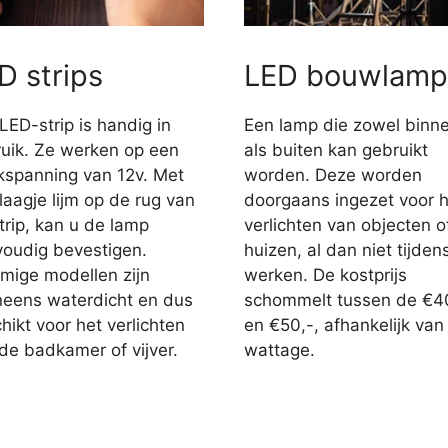
D strips
LED bouwlamp
LED-strip is handig in
Een lamp die zowel binn
uik. Ze werken op een
als buiten kan gebruikt
jkspanning van 12v. Met
worden. Deze worden
laagje lijm op de rug van
doorgaans ingezet voor h
trip, kan u de lamp
verlichten van objecten o
oudig bevestigen.
huizen, al dan niet tijden
ige modellen zijn
werken. De kostprijs
eens waterdicht en dus
schommelt tussen de €4
hikt voor het verlichten
en €50,-, afhankelijk van
de badkamer of vijver.
wattage.