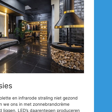
sies
olette en infrarode straling niet gezond
en we ons in met zonnebrandcrème
d liggen. LED’s daarentegen produceren