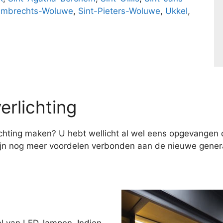
ambrechts-Woluwe
,
Sint-Pieters-Woluwe
,
Ukkel
,
erlichting
hting maken? U hebt wellicht al wel eens opgevangen d
ijn nog meer voordelen verbonden aan de nieuwe genera
el van LED-lampen. Indien