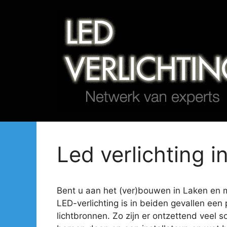
Spring
naar
de
inhoud
Led verlichting i
Bent u aan het (ver)bouwen in Laken en mi
LED-verlichting is in beiden gevallen een 
lichtbronnen. Zo zijn er ontzettend veel s