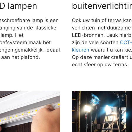
D lampen
buitenverlichti
nschroefbare lamp is een
Ook uw tuin of terras kan
anging van de klassieke
verlichten met duurzame
ilamp. Het
LED-bronnen. Leuk hierbi
roefsysteem maak het
zijn de vele soorten
CCT
engen gemakkelijk. Ideaal
kleuren
waaruit u kan kie
 aan het plafond.
Op deze manier creëert 
echt sfeer op uw terras.