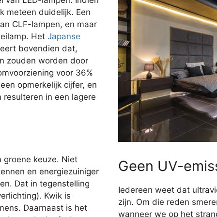
jk meteen duidelijk. Een
dan CLF-lampen, en maar
oeilamp. Het
Japanse
ert bovendien dat,
gen zouden worden door
oomvoorziening voor 36%
en opmerkelijk cijfer, en
n resulteren in een lagere
n groene keuze. Niet
Geen UV-emis
kennen en energiezuiniger
n. Dat in tegenstelling
Iedereen weet dat ultravi
rlichting). Kwik is
zijn. Om die reden smer
 mens. Daarnaast is het
wanneer we op het stran