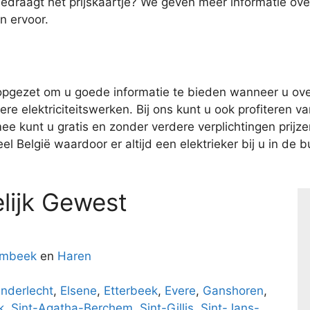
bedraagt het prijskaartje? We geven meer informatie o
n ervoor.
pgezet om u goede informatie te bieden wanneer u over
e elektriciteitswerken. Bij ons kunt u ook profiteren van
kunt u gratis en zonder verdere verplichtingen prijzen 
l België waardoor er altijd een elektrieker bij u in de bu
lijk Gewest
embeek
en
Haren
nderlecht
,
Elsene
,
Etterbeek
,
Evere
,
Ganshoren
,
k
,
Sint-Agatha-Berchem
,
Sint-Gillis
,
Sint-Jans-