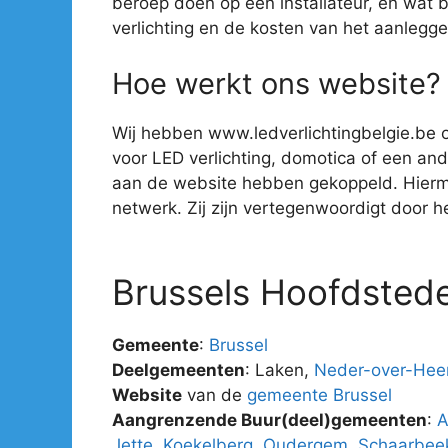
beroep doen op een installateur, en wat 
verlichting en de kosten van het aanlegge
Hoe werkt ons website?
Wij hebben www.ledverlichtingbelgie.be o
voor LED verlichting, domotica of een ander
aan de website hebben gekoppeld. Hiermee 
netwerk. Zij zijn vertegenwoordigt door hee
Brussels Hoofdstede
Gemeente
:
Brussel
Deelgemeenten
: Laken,
Neder-over-He
Website
van de
gemeente Brussel
Aangrenzende Buur(deel)gemeenten
:
A
Jette
,
Koekelberg
,
Oudergem
,
Schaarbee