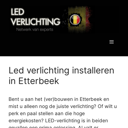
Spring
naar
de
inhoud
Menu
Led verlichting installeren
in Etterbeek
Bent u aan het (ver)bouwen in Etterbeek en
mist u alleen nog de juiste verlichting? Of wilt u
perk en paal stellen aan die hoge
energiekosten? LED-verlichting is in beiden
gevallen een prima oplossing. Al valt er