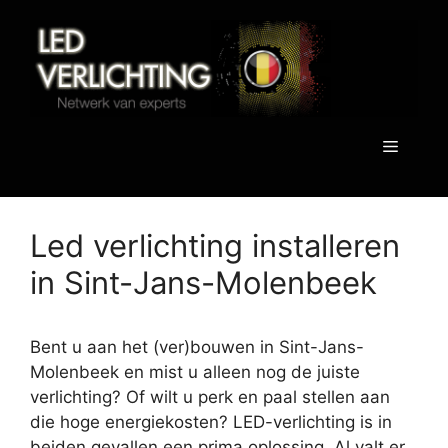
Spring
naar
de
inhoud
Menu
Led verlichting installeren
in Sint-Jans-Molenbeek
Bent u aan het (ver)bouwen in Sint-Jans-
Molenbeek en mist u alleen nog de juiste
verlichting? Of wilt u perk en paal stellen aan
die hoge energiekosten? LED-verlichting is in
beiden gevallen een prima oplossing. Al valt er