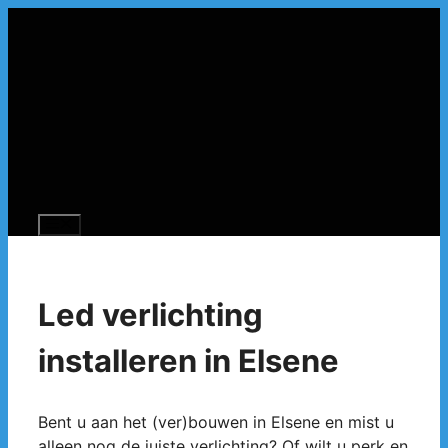
Spring
naar
de
inhoud
Menu
Led verlichting
installeren in Elsene
Bent u aan het (ver)bouwen in Elsene en mist u
alleen nog de juiste verlichting? Of wilt u perk en