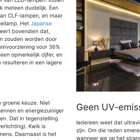
jk meteen duidelijk. Een
dan CLF-lampen, en maar
oeilamp. Het
Japanse
ert bovendien dat,
gen zouden worden door
oomvoorziening voor 36%
en opmerkelijk cijfer, en
n resulteren in een lagere
n groene keuze. Niet
Geen UV-emis
kennen en energiezuiniger
n. Dat in tegenstelling
Iedereen weet dat ultravi
rlichting). Kwik is
zijn. Om die reden smer
 mens. Daarnaast is het
wanneer we op het stran