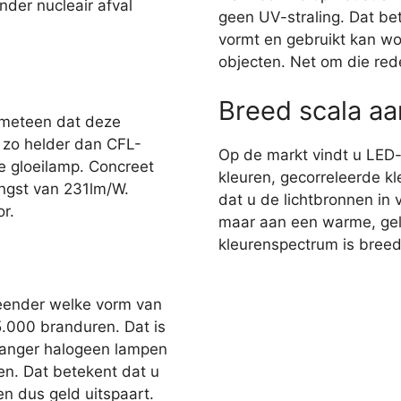
nder nucleair afval
geen UV-straling. Dat bet
vormt en gebruikt kan wo
objecten. Net om die red
Breed scala a
 meteen dat deze
r zo helder dan CFL-
Op de markt vindt u LED
e gloeilamp. Concreet
kleuren, gecorreleerde kl
ngst van 231lm/W.
dat u de lichtbronnen in 
r.
maar aan een warme, gelig
kleurenspectrum is breed,
eender welke vorm van
35.000 branduren. Dat is
 langer halogeen lampen
en. Dat betekent dat u
n dus geld uitspaart.