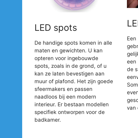
LE
LED spots
Een 
De handige spots komen in alle
gebr
maten en gewichten. U kan
geli
opteren voor ingebouwde
een 
spots, zoals in de grond, of u
de s
kan ze laten bevestigen aan
eenv
muur of plafond. Het zijn goede
Somm
sfeermakers en passen
even
naadloos bij een modern
gesc
interieur. Er bestaan modellen
van 
specifiek ontworpen voor de
badkamer.