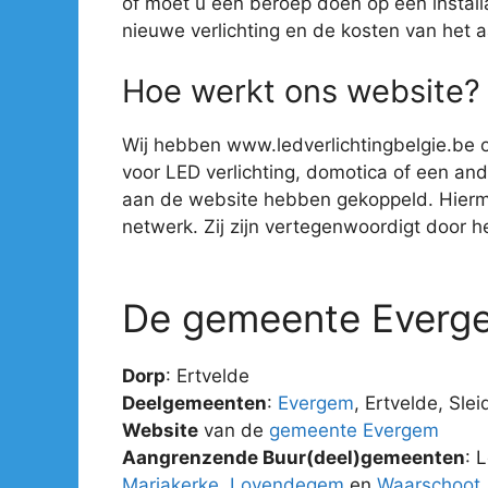
of moet u een beroep doen op een install
nieuwe verlichting en de kosten van het 
Hoe werkt ons website?
Wij hebben www.ledverlichtingbelgie.be o
voor LED verlichting, domotica of een ander
aan de website hebben gekoppeld. Hiermee 
netwerk. Zij zijn vertegenwoordigt door hee
De gemeente Everg
Dorp
: Ertvelde
Deelgemeenten
:
Evergem
, Ertvelde, Sle
Website
van de
gemeente Evergem
Aangrenzende Buur(deel)gemeenten
: 
Mariakerke
,
Lovendegem
en
Waarschoot