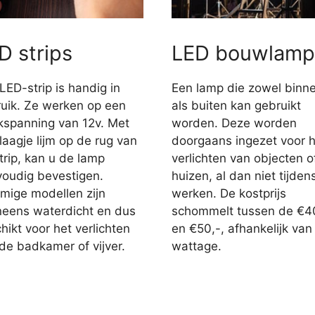
D strips
LED bouwlamp
LED-strip is handig in
Een lamp die zowel binn
uik. Ze werken op een
als buiten kan gebruikt
jkspanning van 12v. Met
worden. Deze worden
laagje lijm op de rug van
doorgaans ingezet voor h
trip, kan u de lamp
verlichten van objecten o
oudig bevestigen.
huizen, al dan niet tijden
ige modellen zijn
werken. De kostprijs
eens waterdicht en dus
schommelt tussen de €4
hikt voor het verlichten
en €50,-, afhankelijk van
de badkamer of vijver.
wattage.