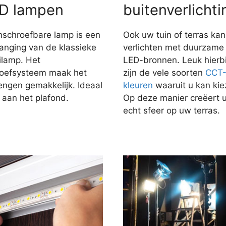
D lampen
buitenverlichti
nschroefbare lamp is een
Ook uw tuin of terras kan
anging van de klassieke
verlichten met duurzame
ilamp. Het
LED-bronnen. Leuk hierbi
roefsysteem maak het
zijn de vele soorten
CCT
engen gemakkelijk. Ideaal
kleuren
waaruit u kan kie
 aan het plafond.
Op deze manier creëert 
echt sfeer op uw terras.