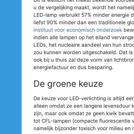
u de vergelijking maakt, wordt het nameli
LED-lamp verbruikt 57% minder energie 
liefst 90% minder dan een traditionele gl
instituut voor economisch onderzoek
bewe
indien alle lampen op het eiland vervan
LEDs, het nucleaire aandeel van hun str
zou kunnen worden uitgeschakeld. Dat is e
ook bij u thuis zal deze vorm van lichtbro
energiefactuur en dus besparing.
De groene keuze
De keuze voor LED-verlichting is altijd ee
alleen omdat ze een langere levensduur 
zijn, maar ook omdat ze geen kwik bevatte
tot CFL-lampen (compacte fluorescentie ve
namelijk bijzonder toxisch voor milieu en