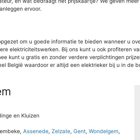
ateur, en wat bedraagt het prijskaartje? We geven meer
aanleggen ervoor.
pgezet om u goede informatie te bieden wanneer u over
e elektriciteitswerken. Bij ons kunt u ook profiteren van
kunt u gratis en zonder verdere verplichtingen prijzen 
l België waardoor er altijd een elektrieker bij u in de bu
em
idinge en Kluizen
Lembeke,
Assenede
,
Zelzate
,
Gent
,
Wondelgem
,