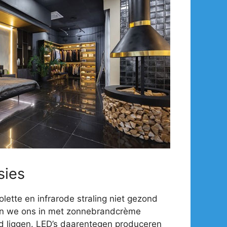
sies
olette en infrarode straling niet gezond
en we ons in met zonnebrandcrème
d liggen. LED’s daarentegen produceren