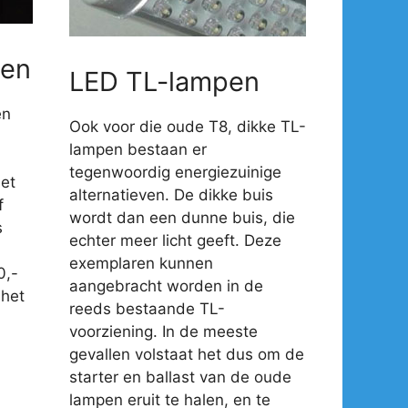
en
LED TL-lampen
en
Ook voor die oude T8, dikke TL-
lampen bestaan er
tegenwoordig energiezuinige
et
alternatieven. De dikke buis
f
wordt dan een dunne buis, die
s
echter meer licht geeft. Deze
exemplaren kunnen
0,-
aangebracht worden in de
 het
reeds bestaande TL-
voorziening. In de meeste
gevallen volstaat het dus om de
starter en ballast van de oude
lampen eruit te halen, en te