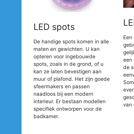
LE
LED spots
Een 
De handige spots komen in alle
gebr
maten en gewichten. U kan
geli
opteren voor ingebouwde
een 
spots, zoals in de grond, of u
de s
kan ze laten bevestigen aan
eenv
muur of plafond. Het zijn goede
Somm
sfeermakers en passen
even
naadloos bij een modern
gesc
interieur. Er bestaan modellen
van 
specifiek ontworpen voor de
badkamer.