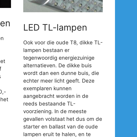
en
LED TL-lampen
en
Ook voor die oude T8, dikke TL-
lampen bestaan er
tegenwoordig energiezuinige
et
alternatieven. De dikke buis
f
wordt dan een dunne buis, die
s
echter meer licht geeft. Deze
exemplaren kunnen
0,-
aangebracht worden in de
 het
reeds bestaande TL-
voorziening. In de meeste
gevallen volstaat het dus om de
starter en ballast van de oude
lampen eruit te halen, en te