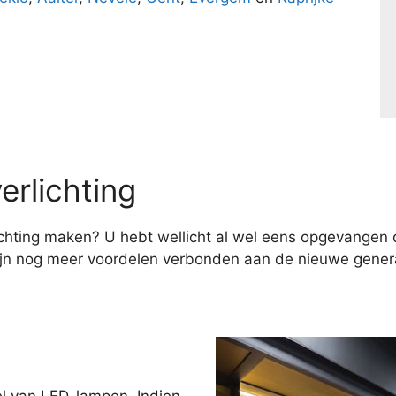
erlichting
hting maken? U hebt wellicht al wel eens opgevangen d
ijn nog meer voordelen verbonden aan de nieuwe genera
el van LED-lampen. Indien