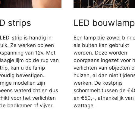
D strips
LED bouwlamp
LED-strip is handig in
Een lamp die zowel binn
uik. Ze werken op een
als buiten kan gebruikt
jkspanning van 12v. Met
worden. Deze worden
laagje lijm op de rug van
doorgaans ingezet voor h
trip, kan u de lamp
verlichten van objecten o
oudig bevestigen.
huizen, al dan niet tijden
ige modellen zijn
werken. De kostprijs
eens waterdicht en dus
schommelt tussen de €4
hikt voor het verlichten
en €50,-, afhankelijk van
de badkamer of vijver.
wattage.