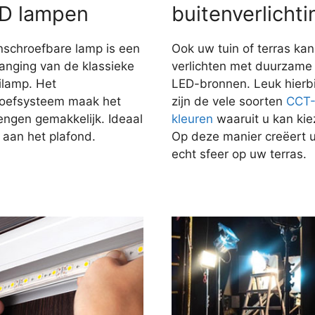
D lampen
buitenverlichti
nschroefbare lamp is een
Ook uw tuin of terras kan
anging van de klassieke
verlichten met duurzame
ilamp. Het
LED-bronnen. Leuk hierbi
roefsysteem maak het
zijn de vele soorten
CCT
engen gemakkelijk. Ideaal
kleuren
waaruit u kan kie
 aan het plafond.
Op deze manier creëert 
echt sfeer op uw terras.