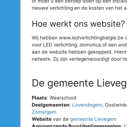
of moet u een beroep doen op een install
nieuwe verlichting en de kosten van het 
Hoe werkt ons website?
Wij hebben www.ledverlichtingbelgie.be o
voor LED verlichting, domotica of een ander
aan de website hebben gekoppeld. Hiermee 
netwerk. Zij zijn vertegenwoordigt door hee
De gemeente Lieve
Plaats
: Waarschoot
Deelgemeenten
:
Lovendegem
, Oostwink
Zomergem
Website
van de
gemeente Lievegem
Aangrenzende Buur(deel)gemeenten
:
E