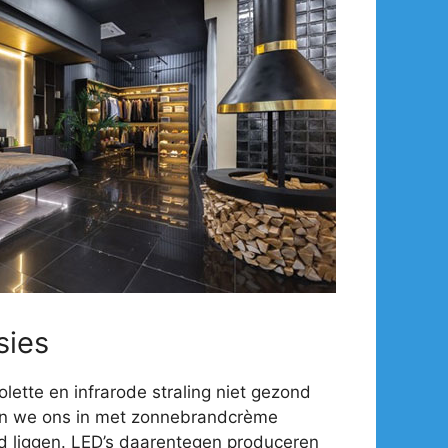
sies
olette en infrarode straling niet gezond
en we ons in met zonnebrandcrème
d liggen. LED’s daarentegen produceren