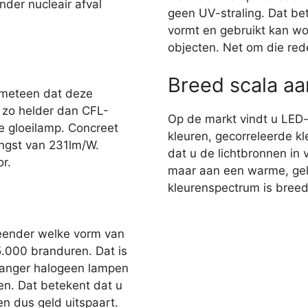
nder nucleair afval
geen UV-straling. Dat bet
vormt en gebruikt kan wo
objecten. Net om die red
Breed scala a
 meteen dat deze
r zo helder dan CFL-
Op de markt vindt u LED
e gloeilamp. Concreet
kleuren, gecorreleerde kl
ngst van 231lm/W.
dat u de lichtbronnen in 
r.
maar aan een warme, gelig
kleurenspectrum is breed,
eender welke vorm van
35.000 branduren. Dat is
 langer halogeen lampen
en. Dat betekent dat u
n dus geld uitspaart.