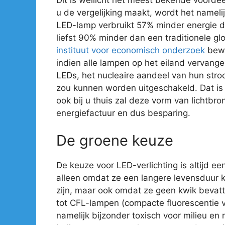
u de vergelijking maakt, wordt het nameli
LED-lamp verbruikt 57% minder energie 
liefst 90% minder dan een traditionele gl
instituut voor economisch onderzoek
bewe
indien alle lampen op het eiland vervan
LEDs, het nucleaire aandeel van hun str
zou kunnen worden uitgeschakeld. Dat is e
ook bij u thuis zal deze vorm van lichtbro
energiefactuur en dus besparing.
De groene keuze
De keuze voor LED-verlichting is altijd ee
alleen omdat ze een langere levensduur 
zijn, maar ook omdat ze geen kwik bevatte
tot CFL-lampen (compacte fluorescentie ve
namelijk bijzonder toxisch voor milieu en