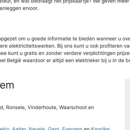
ateur, en wat bedraagt het prijskaartje? We geven meer
aanleggen ervoor.
pgezet om u goede informatie te bieden wanneer u over
e elektriciteitswerken. Bij ons kunt u ook profiteren van
kunt u gratis en zonder verdere verplichtingen prijzen 
l België waardoor er altijd een elektrieker bij u in de bu
gem
el, Ronsele, Vinderhoute, Waarschoot en
eklo
,
Aalter
,
Nevele
,
Gent
,
Evergem
en
Kaprijke