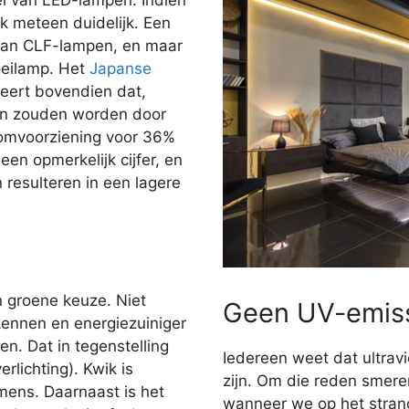
jk meteen duidelijk. Een
dan CLF-lampen, en maar
oeilamp. Het
Japanse
ert bovendien dat,
gen zouden worden door
oomvoorziening voor 36%
en opmerkelijk cijfer, en
n resulteren in een lagere
n groene keuze. Niet
Geen UV-emis
kennen en energiezuiniger
n. Dat in tegenstelling
Iedereen weet dat ultravi
rlichting). Kwik is
zijn. Om die reden smer
 mens. Daarnaast is het
wanneer we op het stran