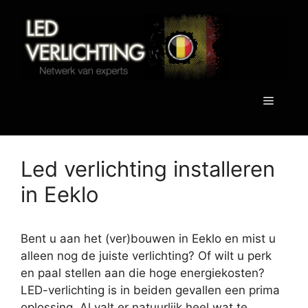
Spring
naar
de
inhoud
Menu
Led verlichting installeren
in Eeklo
Bent u aan het (ver)bouwen in Eeklo en mist u
alleen nog de juiste verlichting? Of wilt u perk
en paal stellen aan die hoge energiekosten?
LED-verlichting is in beiden gevallen een prima
oplossing. Al valt er natuurlijk heel wat te