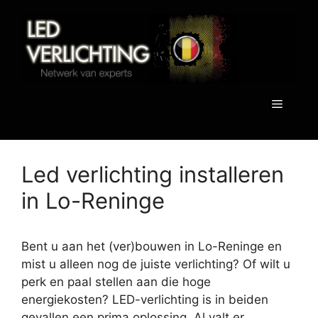
Spring
naar
de
inhoud
Menu
Led verlichting installeren
in Lo-Reninge
Bent u aan het (ver)bouwen in Lo-Reninge en
mist u alleen nog de juiste verlichting? Of wilt u
perk en paal stellen aan die hoge
energiekosten? LED-verlichting is in beiden
gevallen een prima oplossing. Al valt er