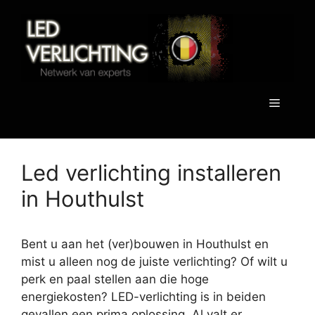
Spring
naar
de
inhoud
Menu
Led verlichting installeren
in Houthulst
Bent u aan het (ver)bouwen in Houthulst en
mist u alleen nog de juiste verlichting? Of wilt u
perk en paal stellen aan die hoge
energiekosten? LED-verlichting is in beiden
gevallen een prima oplossing. Al valt er