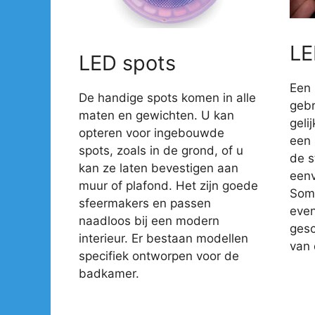
LE
LED spots
Een 
De handige spots komen in alle
gebr
maten en gewichten. U kan
geli
opteren voor ingebouwde
een 
spots, zoals in de grond, of u
de s
kan ze laten bevestigen aan
eenv
muur of plafond. Het zijn goede
Somm
sfeermakers en passen
even
naadloos bij een modern
gesc
interieur. Er bestaan modellen
van 
specifiek ontworpen voor de
badkamer.