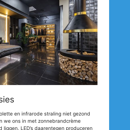
sies
olette en infrarode straling niet gezond
en we ons in met zonnebrandcrème
d liggen. LED’s daarentegen produceren