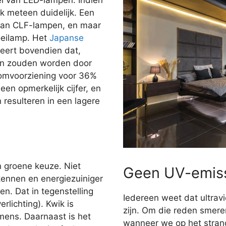
jk meteen duidelijk. Een
dan CLF-lampen, en maar
oeilamp. Het
Japanse
ert bovendien dat,
gen zouden worden door
oomvoorziening voor 36%
en opmerkelijk cijfer, en
n resulteren in een lagere
n groene keuze. Niet
Geen UV-emis
kennen en energiezuiniger
n. Dat in tegenstelling
Iedereen weet dat ultravi
rlichting). Kwik is
zijn. Om die reden smer
 mens. Daarnaast is het
wanneer we op het stran