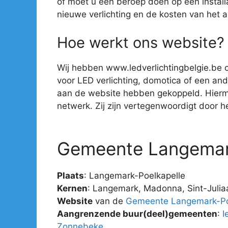
of moet u een beroep doen op een install
nieuwe verlichting en de kosten van het 
Hoe werkt ons website?
Wij hebben www.ledverlichtingbelgie.be o
voor LED verlichting, domotica of een ander
aan de website hebben gekoppeld. Hiermee 
netwerk. Zij zijn vertegenwoordigt door hee
Gemeente Langemar
Plaats
: Langemark-Poelkapelle
Kernen
: Langemark, Madonna, Sint-Julia
Website
van de
Gemeente Langemark-Po
Aangrenzende buur(deel)gemeenten
:
I
Zonnebeke