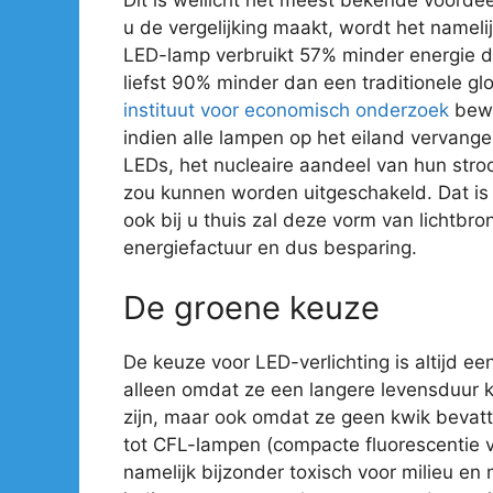
u de vergelijking maakt, wordt het nameli
LED-lamp verbruikt 57% minder energie 
liefst 90% minder dan een traditionele gl
instituut voor economisch onderzoek
bewe
indien alle lampen op het eiland vervan
LEDs, het nucleaire aandeel van hun str
zou kunnen worden uitgeschakeld. Dat is e
ook bij u thuis zal deze vorm van lichtbro
energiefactuur en dus besparing.
De groene keuze
De keuze voor LED-verlichting is altijd ee
alleen omdat ze een langere levensduur 
zijn, maar ook omdat ze geen kwik bevatte
tot CFL-lampen (compacte fluorescentie ve
namelijk bijzonder toxisch voor milieu en