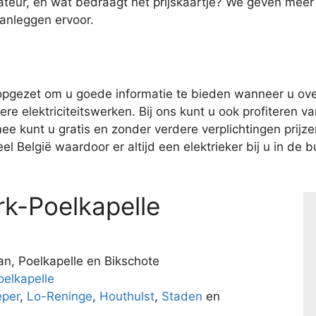
ateur, en wat bedraagt het prijskaartje? We geven meer
aanleggen ervoor.
pgezet om u goede informatie te bieden wanneer u over
e elektriciteitswerken. Bij ons kunt u ook profiteren van
kunt u gratis en zonder verdere verplichtingen prijzen 
l België waardoor er altijd een elektrieker bij u in de bu
k-Poelkapelle
an, Poelkapelle en Bikschote
elkapelle
eper
,
Lo-Reninge
,
Houthulst
,
Staden
en