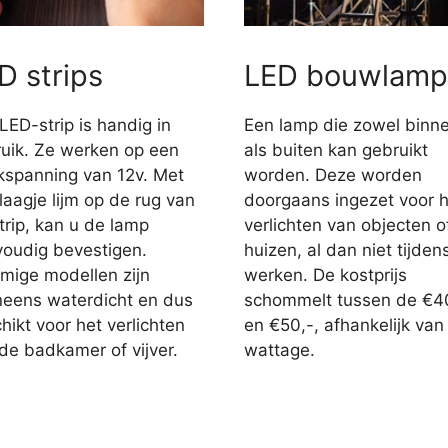
D strips
LED bouwlamp
LED-strip is handig in
Een lamp die zowel binn
uik. Ze werken op een
als buiten kan gebruikt
jkspanning van 12v. Met
worden. Deze worden
laagje lijm op de rug van
doorgaans ingezet voor h
trip, kan u de lamp
verlichten van objecten o
oudig bevestigen.
huizen, al dan niet tijden
ige modellen zijn
werken. De kostprijs
eens waterdicht en dus
schommelt tussen de €4
hikt voor het verlichten
en €50,-, afhankelijk van
de badkamer of vijver.
wattage.