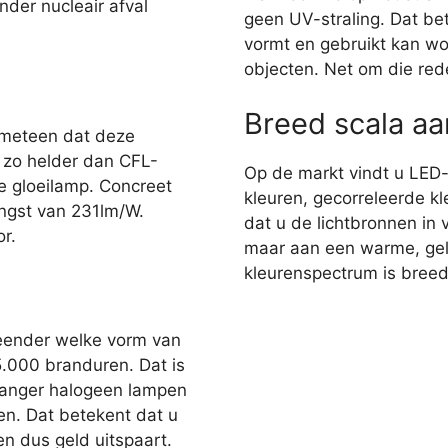
nder nucleair afval
geen UV-straling. Dat bet
vormt en gebruikt kan wo
objecten. Net om die red
Breed scala a
 meteen dat deze
r zo helder dan CFL-
Op de markt vindt u LED
e gloeilamp. Concreet
kleuren, gecorreleerde kl
ngst van 231lm/W.
dat u de lichtbronnen in 
r.
maar aan een warme, gelig
kleurenspectrum is breed,
eender welke vorm van
35.000 branduren. Dat is
 langer halogeen lampen
en. Dat betekent dat u
n dus geld uitspaart.