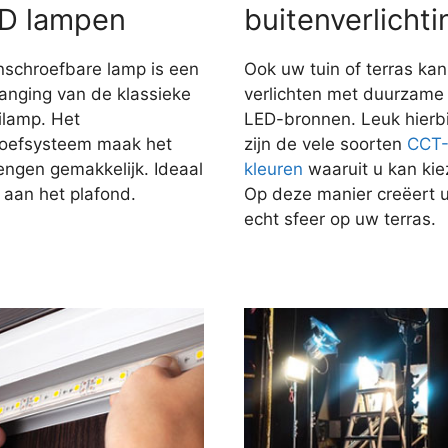
D lampen
buitenverlichti
nschroefbare lamp is een
Ook uw tuin of terras kan
anging van de klassieke
verlichten met duurzame
ilamp. Het
LED-bronnen. Leuk hierbi
roefsysteem maak het
zijn de vele soorten
CCT
engen gemakkelijk. Ideaal
kleuren
waaruit u kan kie
 aan het plafond.
Op deze manier creëert 
echt sfeer op uw terras.