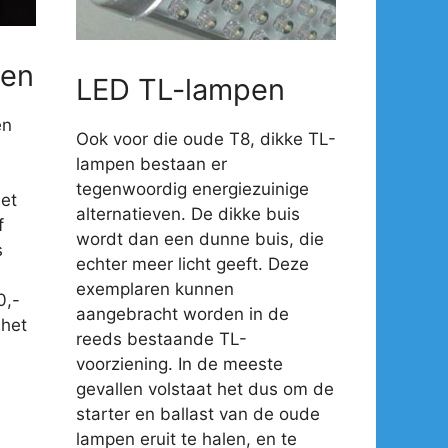
en
LED TL-lampen
en
Ook voor die oude T8, dikke TL-
lampen bestaan er
tegenwoordig energiezuinige
et
alternatieven. De dikke buis
f
wordt dan een dunne buis, die
s
echter meer licht geeft. Deze
exemplaren kunnen
0,-
aangebracht worden in de
 het
reeds bestaande TL-
voorziening. In de meeste
gevallen volstaat het dus om de
starter en ballast van de oude
lampen eruit te halen, en te