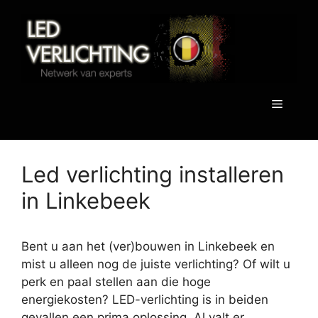
Spring
naar
de
inhoud
Menu
Led verlichting installeren
in Linkebeek
Bent u aan het (ver)bouwen in Linkebeek en
mist u alleen nog de juiste verlichting? Of wilt u
perk en paal stellen aan die hoge
energiekosten? LED-verlichting is in beiden
gevallen een prima oplossing. Al valt er