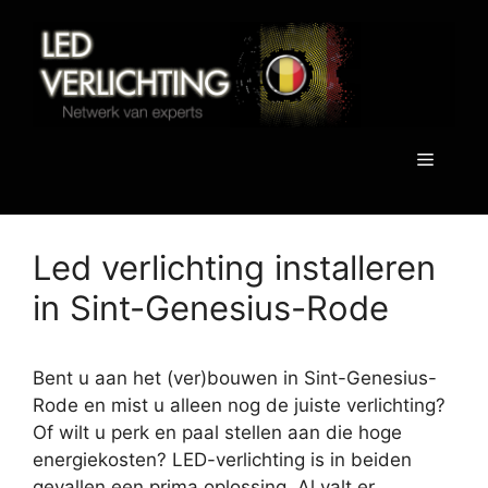
Spring
naar
de
inhoud
Menu
Led verlichting installeren
in Sint-Genesius-Rode
Bent u aan het (ver)bouwen in Sint-Genesius-
Rode en mist u alleen nog de juiste verlichting?
Of wilt u perk en paal stellen aan die hoge
energiekosten? LED-verlichting is in beiden
gevallen een prima oplossing. Al valt er