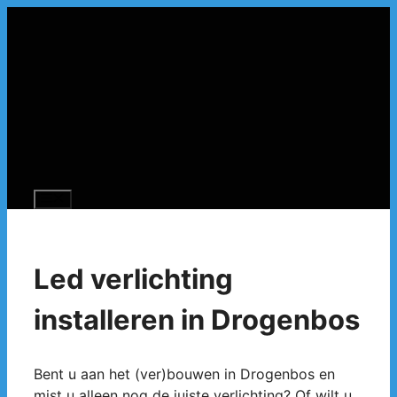
Spring
naar
de
inhoud
Menu
Led verlichting
installeren in Drogenbos
Bent u aan het (ver)bouwen in Drogenbos en
mist u alleen nog de juiste verlichting? Of wilt u