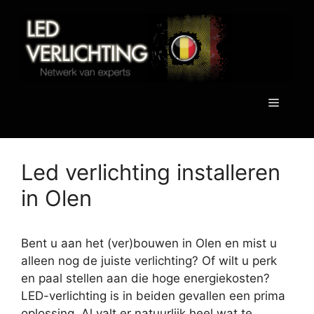
Spring
naar
de
inhoud
Menu
Led verlichting installeren
in Olen
Bent u aan het (ver)bouwen in Olen en mist u
alleen nog de juiste verlichting? Of wilt u perk
en paal stellen aan die hoge energiekosten?
LED-verlichting is in beiden gevallen een prima
oplossing. Al valt er natuurlijk heel wat te