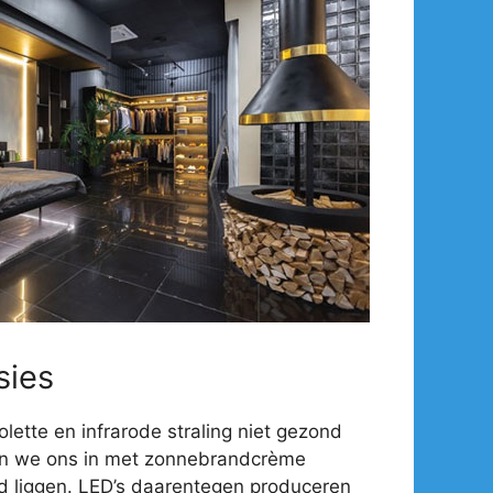
sies
olette en infrarode straling niet gezond
en we ons in met zonnebrandcrème
d liggen. LED’s daarentegen produceren