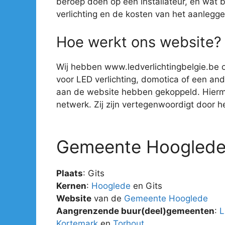
beroep doen op een installateur, en wat 
verlichting en de kosten van het aanlegge
Hoe werkt ons website?
Wij hebben www.ledverlichtingbelgie.be o
voor LED verlichting, domotica of een ander
aan de website hebben gekoppeld. Hiermee 
netwerk. Zij zijn vertegenwoordigt door hee
Gemeente Hoogled
Plaats
: Gits
Kernen
:
Hooglede
en Gits
Website
van de
Gemeente Hooglede
Aangrenzende buur(deel)gemeenten
:
L
Kortemark
en
Torhout