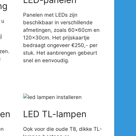
ng
Panelen met LEDs zijn
 u
beschikbaar in verschillende
afmetingen, zoals 60x60cm en
j
120x30cm. Het prijskaartje
-
bedraagt ongeveer €250,- per
zen.
stuk. Het aanbrengen gebeurt
u
snel en eenvoudig.
en
LED TL-lampen
en
Ook voor die oude T8, dikke TL-