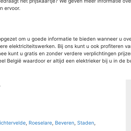
bedraagt het prijskaartje? We geven meer informatie o
n ervoor.
pgezet om u goede informatie te bieden wanneer u over
e elektriciteitswerken. Bij ons kunt u ook profiteren van
kunt u gratis en zonder verdere verplichtingen prijzen 
l België waardoor er altijd een elektrieker bij u in de bu
e
ichtervelde
,
Roeselare
,
Beveren
,
Staden
,