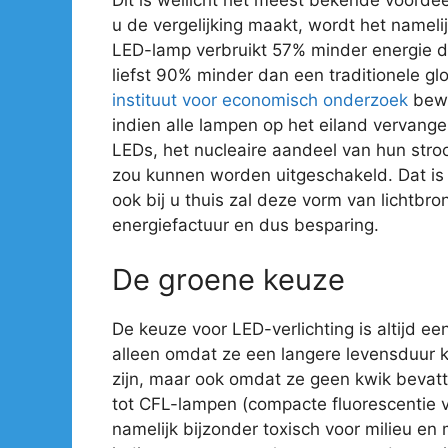
u de vergelijking maakt, wordt het nameli
LED-lamp verbruikt 57% minder energie 
liefst 90% minder dan een traditionele gl
instituut voor economisch onderzoek
bewe
indien alle lampen op het eiland vervan
LEDs, het nucleaire aandeel van hun str
zou kunnen worden uitgeschakeld. Dat is e
ook bij u thuis zal deze vorm van lichtbro
energiefactuur en dus besparing.
De groene keuze
De keuze voor LED-verlichting is altijd ee
alleen omdat ze een langere levensduur 
zijn, maar ook omdat ze geen kwik bevatte
tot CFL-lampen (compacte fluorescentie ve
namelijk bijzonder toxisch voor milieu en