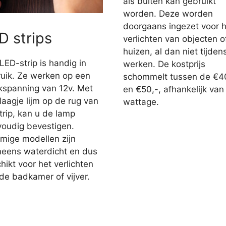
als buiten kan gebruikt
worden. Deze worden
doorgaans ingezet voor h
D strips
verlichten van objecten o
huizen, al dan niet tijden
LED-strip is handig in
werken. De kostprijs
uik. Ze werken op een
schommelt tussen de €4
jkspanning van 12v. Met
en €50,-, afhankelijk van
laagje lijm op de rug van
wattage.
trip, kan u de lamp
oudig bevestigen.
ige modellen zijn
eens waterdicht en dus
hikt voor het verlichten
de badkamer of vijver.