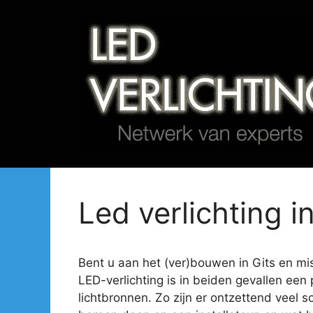
Spring
naar
de
inhoud
Led verlichting in
Bent u aan het (ver)bouwen in Gits en mist
LED-verlichting is in beiden gevallen een 
lichtbronnen. Zo zijn er ontzettend veel s