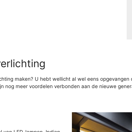
erlichting
hting maken? U hebt wellicht al wel eens opgevangen d
ijn nog meer voordelen verbonden aan de nieuwe genera
el van LED-lampen. Indien