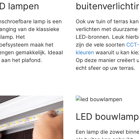
D lampen
buitenverlichti
nschroefbare lamp is een
Ook uw tuin of terras kan
anging van de klassieke
verlichten met duurzame
ilamp. Het
LED-bronnen. Leuk hierbi
roefsysteem maak het
zijn de vele soorten
CCT
engen gemakkelijk. Ideaal
kleuren
waaruit u kan kie
 aan het plafond.
Op deze manier creëert 
echt sfeer op uw terras.
LED bouwlamp
Een lamp die zowel binn