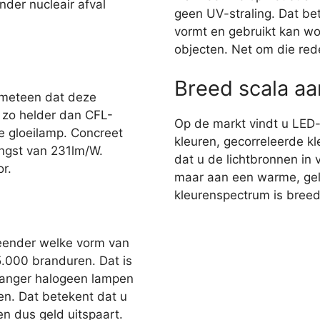
nder nucleair afval
geen UV-straling. Dat bet
vormt en gebruikt kan wo
objecten. Net om die red
Breed scala a
 meteen dat deze
r zo helder dan CFL-
Op de markt vindt u LED
e gloeilamp. Concreet
kleuren, gecorreleerde kl
ngst van 231lm/W.
dat u de lichtbronnen in 
r.
maar aan een warme, gelig
kleurenspectrum is breed,
eender welke vorm van
35.000 branduren. Dat is
 langer halogeen lampen
en. Dat betekent dat u
n dus geld uitspaart.