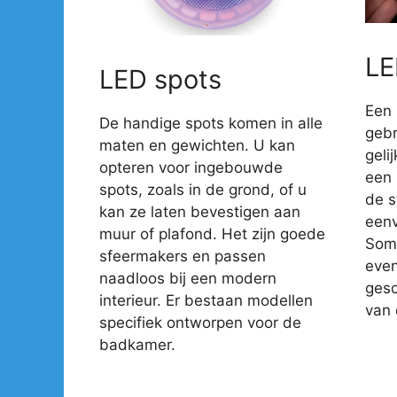
LE
LED spots
Een 
De handige spots komen in alle
gebr
maten en gewichten. U kan
geli
opteren voor ingebouwde
een 
spots, zoals in de grond, of u
de s
kan ze laten bevestigen aan
eenv
muur of plafond. Het zijn goede
Somm
sfeermakers en passen
even
naadloos bij een modern
gesc
interieur. Er bestaan modellen
van 
specifiek ontworpen voor de
badkamer.