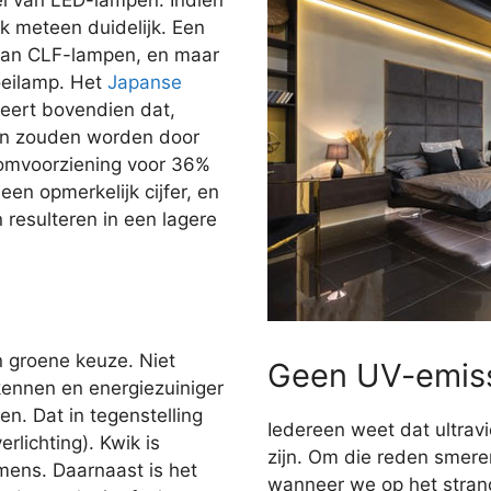
jk meteen duidelijk. Een
dan CLF-lampen, en maar
oeilamp. Het
Japanse
ert bovendien dat,
gen zouden worden door
oomvoorziening voor 36%
en opmerkelijk cijfer, en
n resulteren in een lagere
n groene keuze. Niet
Geen UV-emis
kennen en energiezuiniger
n. Dat in tegenstelling
Iedereen weet dat ultravi
rlichting). Kwik is
zijn. Om die reden smer
 mens. Daarnaast is het
wanneer we op het stran