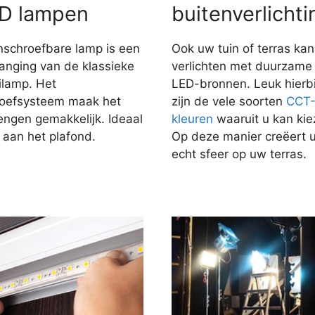
D lampen
buitenverlichti
nschroefbare lamp is een
Ook uw tuin of terras kan
anging van de klassieke
verlichten met duurzame
ilamp. Het
LED-bronnen. Leuk hierbi
roefsysteem maak het
zijn de vele soorten
CCT
engen gemakkelijk. Ideaal
kleuren
waaruit u kan kie
 aan het plafond.
Op deze manier creëert 
echt sfeer op uw terras.