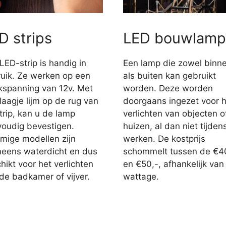
D strips
LED bouwlamp
LED-strip is handig in
Een lamp die zowel binn
uik. Ze werken op een
als buiten kan gebruikt
jkspanning van 12v. Met
worden. Deze worden
laagje lijm op de rug van
doorgaans ingezet voor h
trip, kan u de lamp
verlichten van objecten o
oudig bevestigen.
huizen, al dan niet tijden
ige modellen zijn
werken. De kostprijs
eens waterdicht en dus
schommelt tussen de €4
hikt voor het verlichten
en €50,-, afhankelijk van
de badkamer of vijver.
wattage.