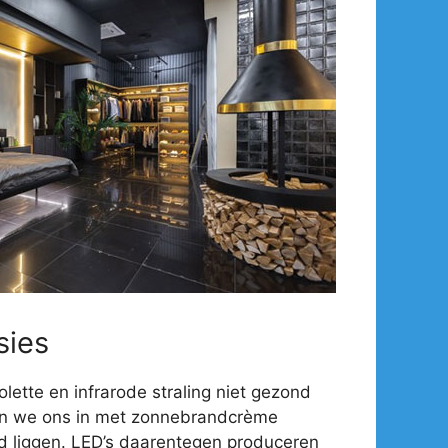
sies
olette en infrarode straling niet gezond
en we ons in met zonnebrandcrème
d liggen. LED’s daarentegen produceren