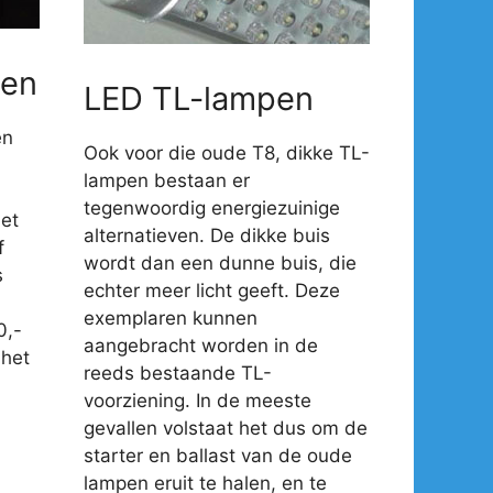
en
LED TL-lampen
en
Ook voor die oude T8, dikke TL-
lampen bestaan er
tegenwoordig energiezuinige
et
alternatieven. De dikke buis
f
wordt dan een dunne buis, die
s
echter meer licht geeft. Deze
exemplaren kunnen
0,-
aangebracht worden in de
 het
reeds bestaande TL-
voorziening. In de meeste
gevallen volstaat het dus om de
starter en ballast van de oude
lampen eruit te halen, en te