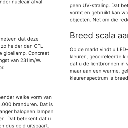
nder nucleair afval
geen UV-straling. Dat bet
vormt en gebruikt kan wo
objecten. Net om die red
Breed scala a
 meteen dat deze
r zo helder dan CFL-
Op de markt vindt u LED
e gloeilamp. Concreet
kleuren, gecorreleerde kl
ngst van 231lm/W.
dat u de lichtbronnen in 
r.
maar aan een warme, gelig
kleurenspectrum is breed,
eender welke vorm van
35.000 branduren. Dat is
 langer halogeen lampen
en. Dat betekent dat u
n dus geld uitspaart.