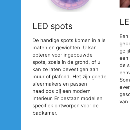
LE
LED spots
Een 
De handige spots komen in alle
gebr
maten en gewichten. U kan
geli
opteren voor ingebouwde
een 
spots, zoals in de grond, of u
de s
kan ze laten bevestigen aan
eenv
muur of plafond. Het zijn goede
Somm
sfeermakers en passen
even
naadloos bij een modern
gesc
interieur. Er bestaan modellen
van 
specifiek ontworpen voor de
badkamer.