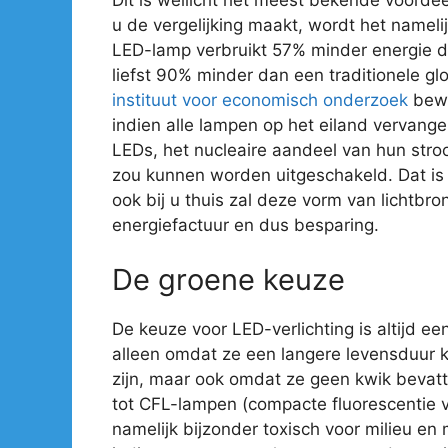
u de vergelijking maakt, wordt het nameli
LED-lamp verbruikt 57% minder energie 
liefst 90% minder dan een traditionele gl
instituut voor economisch onderzoek
bewe
indien alle lampen op het eiland vervan
LEDs, het nucleaire aandeel van hun str
zou kunnen worden uitgeschakeld. Dat is e
ook bij u thuis zal deze vorm van lichtbro
energiefactuur en dus besparing.
De groene keuze
De keuze voor LED-verlichting is altijd ee
alleen omdat ze een langere levensduur 
zijn, maar ook omdat ze geen kwik bevatte
tot CFL-lampen (compacte fluorescentie ve
namelijk bijzonder toxisch voor milieu en