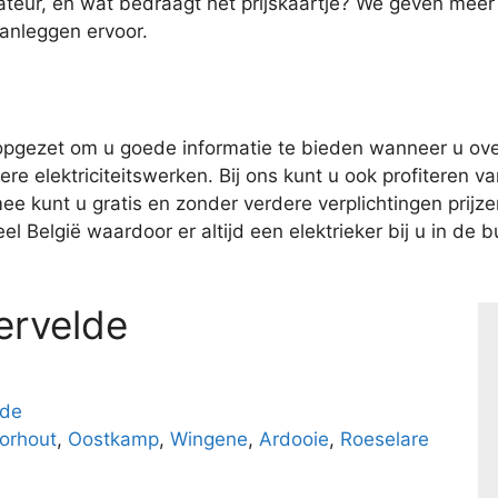
ateur, en wat bedraagt het prijskaartje? We geven meer
aanleggen ervoor.
pgezet om u goede informatie te bieden wanneer u over
e elektriciteitswerken. Bij ons kunt u ook profiteren van
kunt u gratis en zonder verdere verplichtingen prijzen 
l België waardoor er altijd een elektrieker bij u in de bu
ervelde
lde
orhout
,
Oostkamp
,
Wingene
,
Ardooie
,
Roeselare