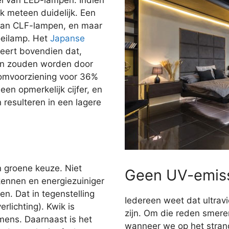
jk meteen duidelijk. Een
dan CLF-lampen, en maar
oeilamp. Het
Japanse
ert bovendien dat,
gen zouden worden door
oomvoorziening voor 36%
en opmerkelijk cijfer, en
n resulteren in een lagere
n groene keuze. Niet
Geen UV-emis
kennen en energiezuiniger
n. Dat in tegenstelling
Iedereen weet dat ultravi
rlichting). Kwik is
zijn. Om die reden smer
 mens. Daarnaast is het
wanneer we op het stran