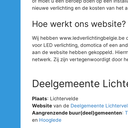
of moet u een beroep doen op een install
nieuwe verlichting en de kosten van het 
Hoe werkt ons website?
Wij hebben www.ledverlichtingbelgie.be o
voor LED verlichting, domotica of een ander
aan de website hebben gekoppeld. Hiermee 
netwerk. Zij zijn vertegenwoordigt door hee
Deelgemeente Licht
Plaats
: Lichtervelde
Website
van de
Deelgemeente Lichterve
Aangrenzende buur(deel)gemeenten
:
T
en
Hooglede