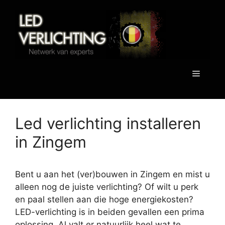
Spring
naar
de
inhoud
Menu
Led verlichting installeren
in Zingem
Bent u aan het (ver)bouwen in Zingem en mist u
alleen nog de juiste verlichting? Of wilt u perk
en paal stellen aan die hoge energiekosten?
LED-verlichting is in beiden gevallen een prima
oplossing. Al valt er natuurlijk heel wat te