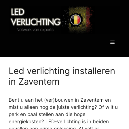
Spring
naar
de
inhoud
Menu
Led verlichting installeren
in Zaventem
Bent u aan het (ver)bouwen in Zaventem en
mist u alleen nog de juiste verlichting? Of wilt u
perk en paal stellen aan die hoge
energiekosten? LED-verlichting is in beiden
gevallen een prima oplossing. Al valt er