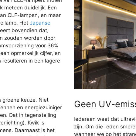
jk meteen duidelijk. Een
dan CLF-lampen, en maar
oeilamp. Het
Japanse
ert bovendien dat,
gen zouden worden door
oomvoorziening voor 36%
en opmerkelijk cijfer, en
n resulteren in een lagere
n groene keuze. Niet
Geen UV-emis
kennen en energiezuiniger
n. Dat in tegenstelling
Iedereen weet dat ultravi
rlichting). Kwik is
zijn. Om die reden smer
 mens. Daarnaast is het
wanneer we op het stran