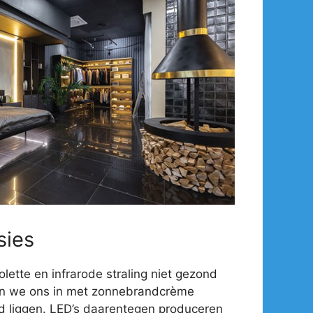
sies
olette en infrarode straling niet gezond
en we ons in met zonnebrandcrème
d liggen. LED’s daarentegen produceren