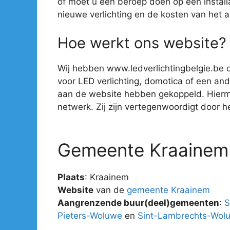
of moet u een beroep doen op een install
nieuwe verlichting en de kosten van het 
Hoe werkt ons website?
Wij hebben www.ledverlichtingbelgie.be o
voor LED verlichting, domotica of een ander
aan de website hebben gekoppeld. Hiermee 
netwerk. Zij zijn vertegenwoordigt door hee
Gemeente Kraainem
Plaats
: Kraainem
Website
van de
gemeente Kraainem
Aangrenzende buur(deel)gemeenten
:
S
Pieters-Woluwe
en
Sint-Lambrechts-Wol