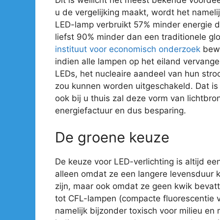
u de vergelijking maakt, wordt het nameli
LED-lamp verbruikt 57% minder energie 
liefst 90% minder dan een traditionele gl
instituut voor economisch onderzoek
bewe
indien alle lampen op het eiland vervan
LEDs, het nucleaire aandeel van hun str
zou kunnen worden uitgeschakeld. Dat is e
ook bij u thuis zal deze vorm van lichtbro
energiefactuur en dus besparing.
De groene keuze
De keuze voor LED-verlichting is altijd ee
alleen omdat ze een langere levensduur 
zijn, maar ook omdat ze geen kwik bevatte
tot CFL-lampen (compacte fluorescentie ve
namelijk bijzonder toxisch voor milieu en