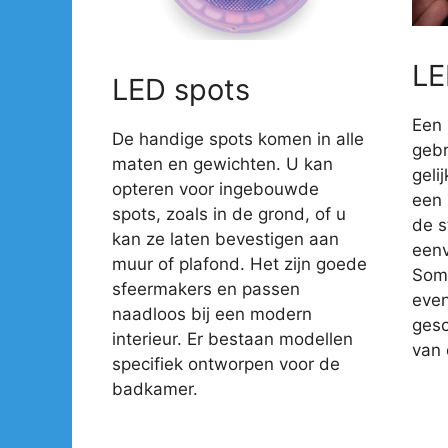
LE
LED spots
Een 
De handige spots komen in alle
gebr
maten en gewichten. U kan
geli
opteren voor ingebouwde
een 
spots, zoals in de grond, of u
de s
kan ze laten bevestigen aan
eenv
muur of plafond. Het zijn goede
Somm
sfeermakers en passen
even
naadloos bij een modern
gesc
interieur. Er bestaan modellen
van 
specifiek ontworpen voor de
badkamer.