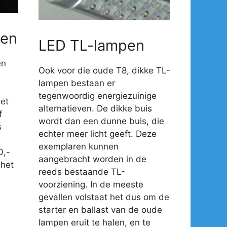
en
LED TL-lampen
en
Ook voor die oude T8, dikke TL-
lampen bestaan er
tegenwoordig energiezuinige
et
alternatieven. De dikke buis
f
wordt dan een dunne buis, die
s
echter meer licht geeft. Deze
exemplaren kunnen
0,-
aangebracht worden in de
 het
reeds bestaande TL-
voorziening. In de meeste
gevallen volstaat het dus om de
starter en ballast van de oude
lampen eruit te halen, en te