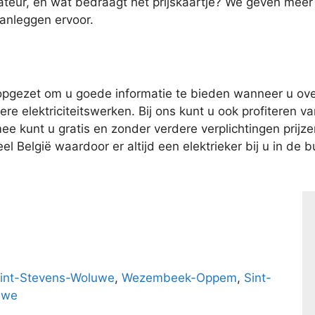
ateur, en wat bedraagt het prijskaartje? We geven meer
aanleggen ervoor.
pgezet om u goede informatie te bieden wanneer u over
e elektriciteitswerken. Bij ons kunt u ook profiteren van
kunt u gratis en zonder verdere verplichtingen prijzen 
l België waardoor er altijd een elektrieker bij u in de bu
int-Stevens-Woluwe
,
Wezembeek-Oppem
,
Sint-
uwe