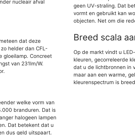
nder nucleair afval
geen UV-straling. Dat bet
vormt en gebruikt kan wo
objecten. Net om die red
Breed scala a
 meteen dat deze
r zo helder dan CFL-
Op de markt vindt u LED
e gloeilamp. Concreet
kleuren, gecorreleerde kl
ngst van 231lm/W.
dat u de lichtbronnen in 
r.
maar aan een warme, gelig
kleurenspectrum is breed,
eender welke vorm van
35.000 branduren. Dat is
 langer halogeen lampen
en. Dat betekent dat u
n dus geld uitspaart.