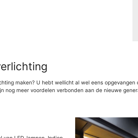
erlichting
hting maken? U hebt wellicht al wel eens opgevangen d
ijn nog meer voordelen verbonden aan de nieuwe genera
el van LED-lampen. Indien