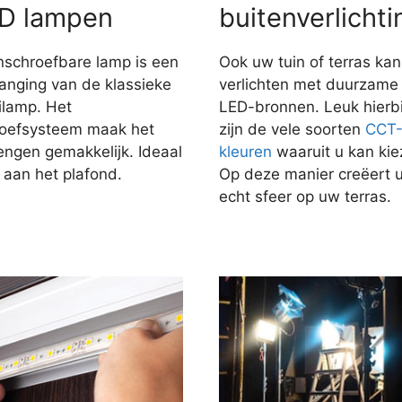
D lampen
buitenverlichti
nschroefbare lamp is een
Ook uw tuin of terras kan
anging van de klassieke
verlichten met duurzame
ilamp. Het
LED-bronnen. Leuk hierbi
roefsysteem maak het
zijn de vele soorten
CCT
engen gemakkelijk. Ideaal
kleuren
waaruit u kan kie
 aan het plafond.
Op deze manier creëert 
echt sfeer op uw terras.