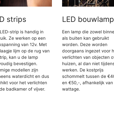
D strips
LED bouwlamp
LED-strip is handig in
Een lamp die zowel binn
uik. Ze werken op een
als buiten kan gebruikt
jkspanning van 12v. Met
worden. Deze worden
laagje lijm op de rug van
doorgaans ingezet voor h
trip, kan u de lamp
verlichten van objecten o
oudig bevestigen.
huizen, al dan niet tijden
ige modellen zijn
werken. De kostprijs
eens waterdicht en dus
schommelt tussen de €4
hikt voor het verlichten
en €50,-, afhankelijk van
de badkamer of vijver.
wattage.