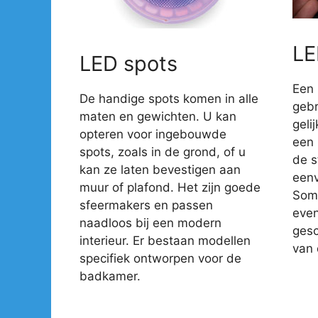
LE
LED spots
Een 
De handige spots komen in alle
gebr
maten en gewichten. U kan
geli
opteren voor ingebouwde
een 
spots, zoals in de grond, of u
de s
kan ze laten bevestigen aan
eenv
muur of plafond. Het zijn goede
Somm
sfeermakers en passen
even
naadloos bij een modern
gesc
interieur. Er bestaan modellen
van 
specifiek ontworpen voor de
badkamer.