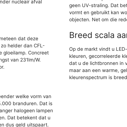
nder nucleair afval
geen UV-straling. Dat bet
vormt en gebruikt kan wo
objecten. Net om die red
Breed scala a
 meteen dat deze
r zo helder dan CFL-
Op de markt vindt u LED
e gloeilamp. Concreet
kleuren, gecorreleerde kl
ngst van 231lm/W.
dat u de lichtbronnen in 
r.
maar aan een warme, gelig
kleurenspectrum is breed,
eender welke vorm van
35.000 branduren. Dat is
 langer halogeen lampen
en. Dat betekent dat u
n dus geld uitspaart.