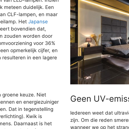
jk meteen duidelijk. Een
dan CLF-lampen, en maar
oeilamp. Het
Japanse
ert bovendien dat,
gen zouden worden door
oomvoorziening voor 36%
en opmerkelijk cijfer, en
n resulteren in een lagere
n groene keuze. Niet
Geen UV-emis
kennen en energiezuiniger
n. Dat in tegenstelling
Iedereen weet dat ultravi
rlichting). Kwik is
zijn. Om die reden smer
 mens. Daarnaast is het
wanneer we op het stran