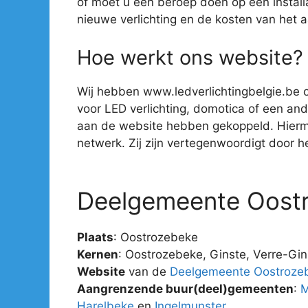
of moet u een beroep doen op een install
nieuwe verlichting en de kosten van het 
Hoe werkt ons website?
Wij hebben www.ledverlichtingbelgie.be o
voor LED verlichting, domotica of een ander
aan de website hebben gekoppeld. Hiermee 
netwerk. Zij zijn vertegenwoordigt door hee
Deelgemeente Oost
Plaats
: Oostrozebeke
Kernen
: Oostrozebeke, Ginste, Verre-Gin
Website
van de
Deelgemeente Oostroze
Aangrenzende buur(deel)gemeenten
:
M
Harelbeke
en
Ingelmunster