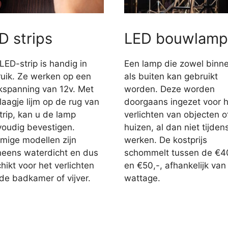
D strips
LED bouwlamp
LED-strip is handig in
Een lamp die zowel binn
uik. Ze werken op een
als buiten kan gebruikt
jkspanning van 12v. Met
worden. Deze worden
laagje lijm op de rug van
doorgaans ingezet voor h
trip, kan u de lamp
verlichten van objecten o
oudig bevestigen.
huizen, al dan niet tijden
ige modellen zijn
werken. De kostprijs
eens waterdicht en dus
schommelt tussen de €4
hikt voor het verlichten
en €50,-, afhankelijk van
de badkamer of vijver.
wattage.