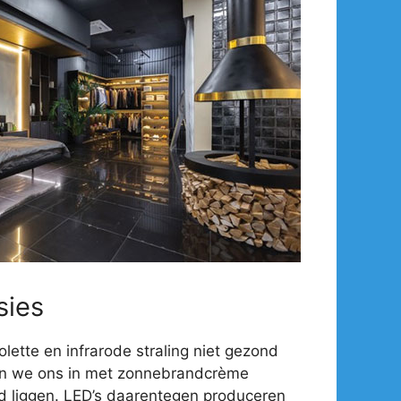
sies
olette en infrarode straling niet gezond
en we ons in met zonnebrandcrème
d liggen. LED’s daarentegen produceren