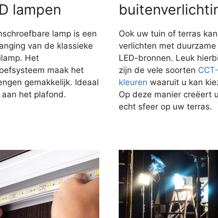
D lampen
buitenverlichti
nschroefbare lamp is een
Ook uw tuin of terras kan
anging van de klassieke
verlichten met duurzame
ilamp. Het
LED-bronnen. Leuk hierbi
roefsysteem maak het
zijn de vele soorten
CCT
engen gemakkelijk. Ideaal
kleuren
waaruit u kan kie
 aan het plafond.
Op deze manier creëert 
echt sfeer op uw terras.