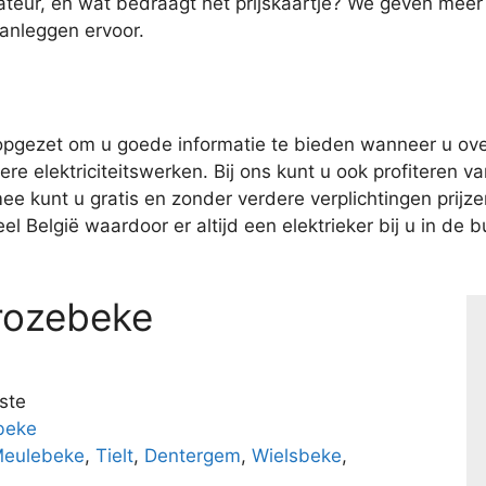
ateur, en wat bedraagt het prijskaartje? We geven meer
aanleggen ervoor.
pgezet om u goede informatie te bieden wanneer u over
e elektriciteitswerken. Bij ons kunt u ook profiteren van
kunt u gratis en zonder verdere verplichtingen prijzen 
l België waardoor er altijd een elektrieker bij u in de bu
rozebeke
ste
beke
eulebeke
,
Tielt
,
Dentergem
,
Wielsbeke
,