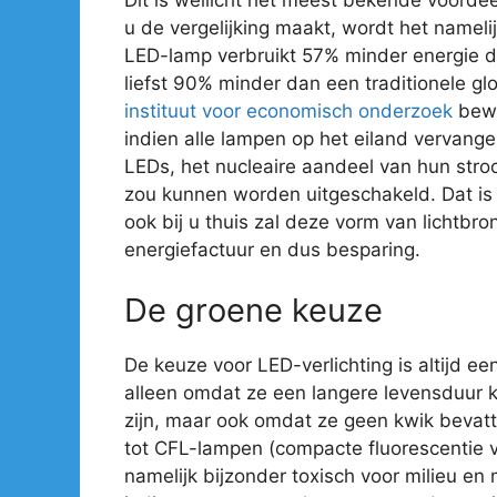
u de vergelijking maakt, wordt het nameli
LED-lamp verbruikt 57% minder energie 
liefst 90% minder dan een traditionele gl
instituut voor economisch onderzoek
bewe
indien alle lampen op het eiland vervan
LEDs, het nucleaire aandeel van hun str
zou kunnen worden uitgeschakeld. Dat is e
ook bij u thuis zal deze vorm van lichtbro
energiefactuur en dus besparing.
De groene keuze
De keuze voor LED-verlichting is altijd ee
alleen omdat ze een langere levensduur 
zijn, maar ook omdat ze geen kwik bevatte
tot CFL-lampen (compacte fluorescentie ve
namelijk bijzonder toxisch voor milieu en