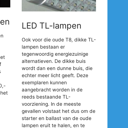
en
LED TL-lampen
en
Ook voor die oude T8, dikke TL-
lampen bestaan er
tegenwoordig energiezuinige
et
alternatieven. De dikke buis
f
wordt dan een dunne buis, die
s
echter meer licht geeft. Deze
exemplaren kunnen
0,-
aangebracht worden in de
 het
reeds bestaande TL-
voorziening. In de meeste
gevallen volstaat het dus om de
starter en ballast van de oude
lampen eruit te halen, en te