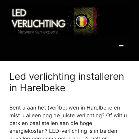
Spring
naar
de
inhoud
Menu
Led verlichting installeren
in Harelbeke
Bent u aan het (ver)bouwen in Harelbeke en
mist u alleen nog de juiste verlichting? Of wilt u
perk en paal stellen aan die hoge
energiekosten? LED-verlichting is in beiden
gevallen een prima oplossing. Al valt er