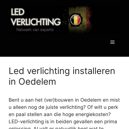
Spring
naar
de
inhoud
Menu
Led verlichting installeren
in Oedelem
Bent u aan het (ver)bouwen in Oedelem en mist
u alleen nog de juiste verlichting? Of wilt u perk
en paal stellen aan die hoge energiekosten?
LED-verlichting is in beiden gevallen een prima
oplossing. Al valt er natuurlijk heel wat te