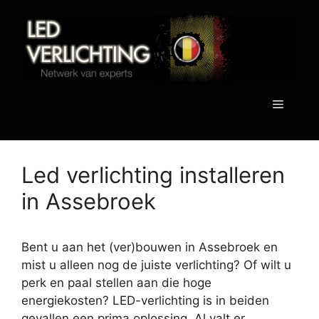
Spring
naar
de
inhoud
Menu
Led verlichting installeren
in Assebroek
Bent u aan het (ver)bouwen in Assebroek en
mist u alleen nog de juiste verlichting? Of wilt u
perk en paal stellen aan die hoge
energiekosten? LED-verlichting is in beiden
gevallen een prima oplossing. Al valt er