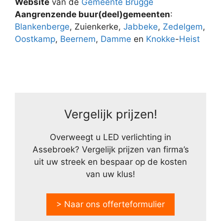
Website
van de
Gemeente Brugge
Aangrenzende buur(deel)gemeenten
:
Blankenberge
, Zuienkerke,
Jabbeke
,
Zedelgem
,
Oostkamp
,
Beernem
,
Damme
en
Knokke
-
Heist
Vergelijk prijzen!
Overweegt u LED verlichting in
Assebroek? Vergelijk prijzen van firma’s
uit uw streek en bespaar op de kosten
van uw klus!
> Naar ons offerteformulier