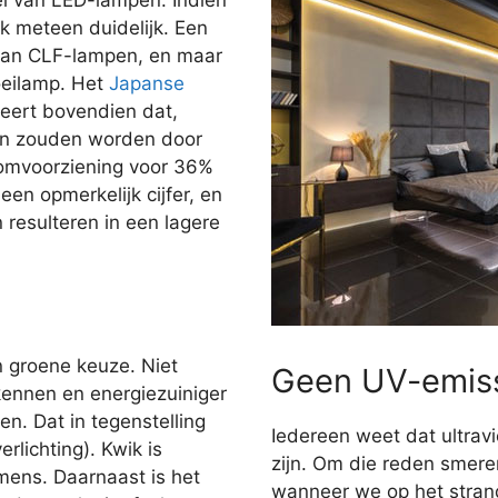
jk meteen duidelijk. Een
dan CLF-lampen, en maar
oeilamp. Het
Japanse
ert bovendien dat,
gen zouden worden door
oomvoorziening voor 36%
en opmerkelijk cijfer, en
n resulteren in een lagere
n groene keuze. Niet
Geen UV-emis
kennen en energiezuiniger
n. Dat in tegenstelling
Iedereen weet dat ultravi
rlichting). Kwik is
zijn. Om die reden smer
 mens. Daarnaast is het
wanneer we op het stran