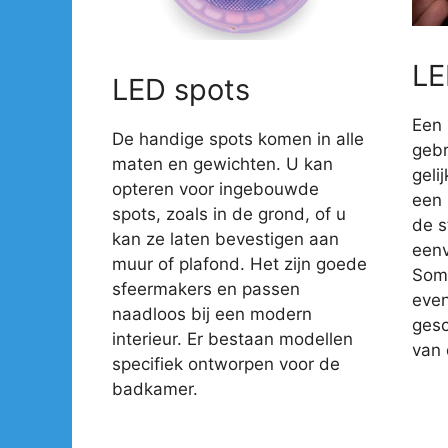
LE
LED spots
Een 
De handige spots komen in alle
gebr
maten en gewichten. U kan
geli
opteren voor ingebouwde
een 
spots, zoals in de grond, of u
de s
kan ze laten bevestigen aan
eenv
muur of plafond. Het zijn goede
Somm
sfeermakers en passen
even
naadloos bij een modern
gesc
interieur. Er bestaan modellen
van 
specifiek ontworpen voor de
badkamer.