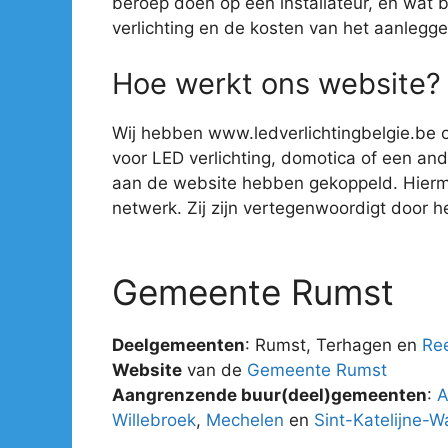
beroep doen op een installateur, en wat 
verlichting en de kosten van het aanlegge
Hoe werkt ons website?
Wij hebben www.ledverlichtingbelgie.be o
voor LED verlichting, domotica of een ander
aan de website hebben gekoppeld. Hiermee 
netwerk. Zij zijn vertegenwoordigt door hee
Gemeente Rumst
Deelgemeenten
: Rumst, Terhagen en
Re
Website
van de
Gemeente Rumst
Aangrenzende buur(deel)gemeenten
:
A
Willebroek
,
Mechelen
en
Sint-Katelijne-W