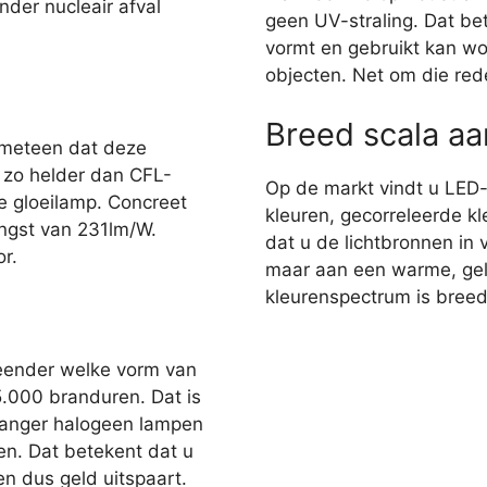
nder nucleair afval
geen UV-straling. Dat bet
vormt en gebruikt kan wo
objecten. Net om die red
Breed scala a
 meteen dat deze
r zo helder dan CFL-
Op de markt vindt u LED
e gloeilamp. Concreet
kleuren, gecorreleerde kl
ngst van 231lm/W.
dat u de lichtbronnen in 
r.
maar aan een warme, gelig
kleurenspectrum is breed,
eender welke vorm van
35.000 branduren. Dat is
 langer halogeen lampen
en. Dat betekent dat u
n dus geld uitspaart.