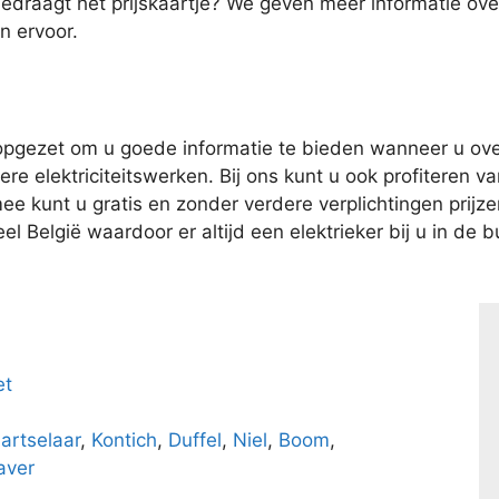
bedraagt het prijskaartje? We geven meer informatie o
n ervoor.
pgezet om u goede informatie te bieden wanneer u over
e elektriciteitswerken. Bij ons kunt u ook profiteren van
kunt u gratis en zonder verdere verplichtingen prijzen 
l België waardoor er altijd een elektrieker bij u in de bu
et
artselaar
,
Kontich
,
Duffel
,
Niel
,
Boom
,
aver