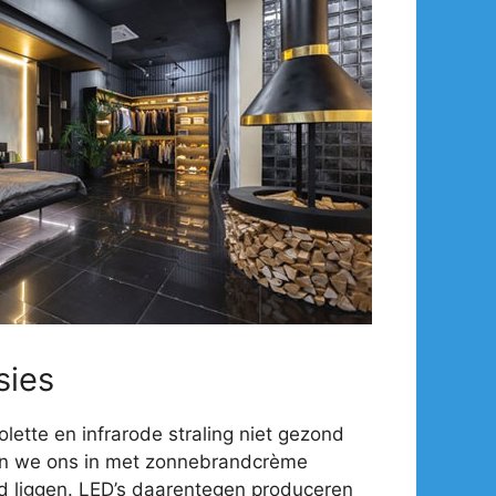
sies
olette en infrarode straling niet gezond
en we ons in met zonnebrandcrème
d liggen. LED’s daarentegen produceren