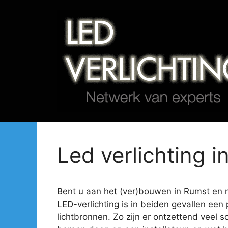
Spring
naar
de
inhoud
Led verlichting i
Bent u aan het (ver)bouwen in Rumst en mi
LED-verlichting is in beiden gevallen een 
lichtbronnen. Zo zijn er ontzettend veel s