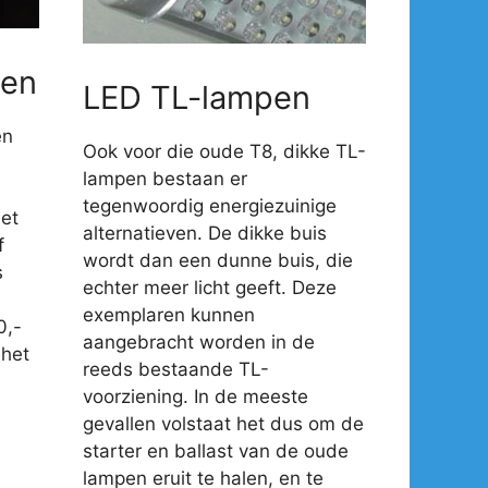
en
LED TL-lampen
en
Ook voor die oude T8, dikke TL-
lampen bestaan er
tegenwoordig energiezuinige
et
alternatieven. De dikke buis
f
wordt dan een dunne buis, die
s
echter meer licht geeft. Deze
exemplaren kunnen
0,-
aangebracht worden in de
 het
reeds bestaande TL-
voorziening. In de meeste
gevallen volstaat het dus om de
starter en ballast van de oude
lampen eruit te halen, en te