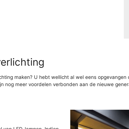
erlichting
hting maken? U hebt wellicht al wel eens opgevangen d
ijn nog meer voordelen verbonden aan de nieuwe genera
el van LED-lampen. Indien