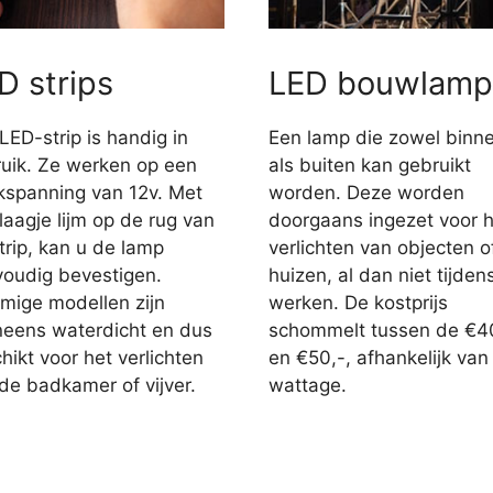
D strips
LED bouwlamp
LED-strip is handig in
Een lamp die zowel binn
uik. Ze werken op een
als buiten kan gebruikt
jkspanning van 12v. Met
worden. Deze worden
laagje lijm op de rug van
doorgaans ingezet voor h
trip, kan u de lamp
verlichten van objecten o
oudig bevestigen.
huizen, al dan niet tijden
ige modellen zijn
werken. De kostprijs
eens waterdicht en dus
schommelt tussen de €4
hikt voor het verlichten
en €50,-, afhankelijk van
de badkamer of vijver.
wattage.