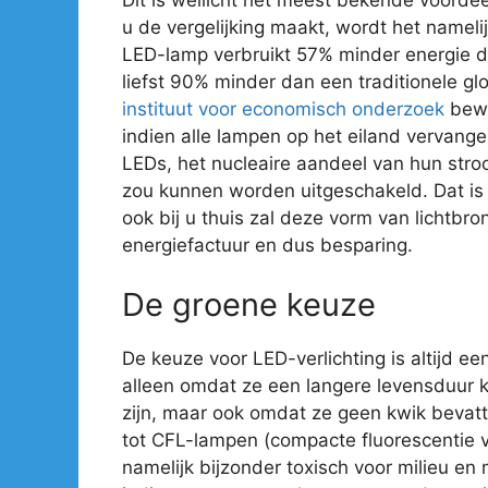
u de vergelijking maakt, wordt het nameli
LED-lamp verbruikt 57% minder energie 
liefst 90% minder dan een traditionele gl
instituut voor economisch onderzoek
bewe
indien alle lampen op het eiland vervan
LEDs, het nucleaire aandeel van hun str
zou kunnen worden uitgeschakeld. Dat is e
ook bij u thuis zal deze vorm van lichtbro
energiefactuur en dus besparing.
De groene keuze
De keuze voor LED-verlichting is altijd ee
alleen omdat ze een langere levensduur 
zijn, maar ook omdat ze geen kwik bevatte
tot CFL-lampen (compacte fluorescentie ve
namelijk bijzonder toxisch voor milieu en