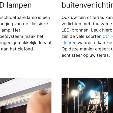
D lampen
buitenverlichti
nschroefbare lamp is een
Ook uw tuin of terras kan
anging van de klassieke
verlichten met duurzame
ilamp. Het
LED-bronnen. Leuk hierbi
roefsysteem maak het
zijn de vele soorten
CCT
engen gemakkelijk. Ideaal
kleuren
waaruit u kan kie
 aan het plafond.
Op deze manier creëert 
echt sfeer op uw terras.