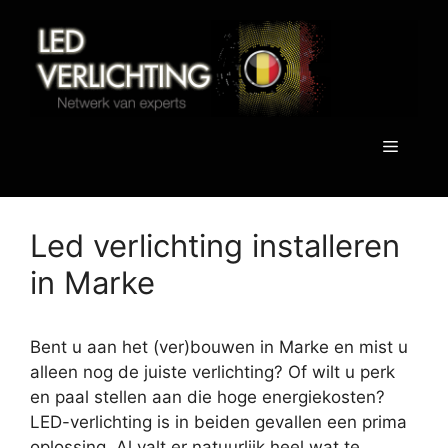
Spring
naar
de
inhoud
Menu
Led verlichting installeren
in Marke
Bent u aan het (ver)bouwen in Marke en mist u
alleen nog de juiste verlichting? Of wilt u perk
en paal stellen aan die hoge energiekosten?
LED-verlichting is in beiden gevallen een prima
oplossing. Al valt er natuurlijk heel wat te