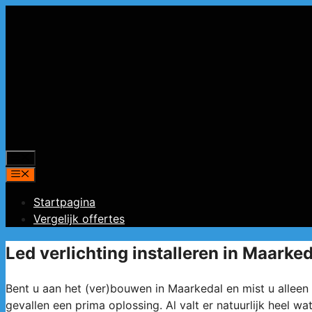
Spring
naar
de
inhoud
Menu
Menu
Startpagina
Vergelijk offertes
Led verlichting installeren in Maarked
Bent u aan het (ver)bouwen in Maarkedal en mist u alleen n
gevallen een prima oplossing. Al valt er natuurlijk heel 