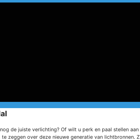
al
og de juiste verlichting? Of wilt u perk en paal stellen aa
wat te zeggen over deze nieuwe generatie van lichtbronnen. 