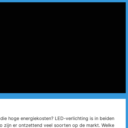
n die hoge energiekosten? LED-verlichting is in beiden
Zo zijn er ontzettend veel soorten op de markt. Welke