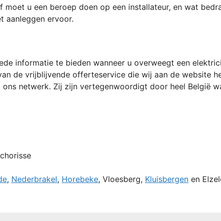
n of moet u een beroep doen op een installateur, en wat bed
t aanleggen ervoor.
e informatie te bieden wanneer u overweegt een elektricie
n van de vrijblijvende offerteservice die wij aan de websit
t ons netwerk. Zij zijn vertegenwoordigt door heel België waa
chorisse
de
,
Nederbrakel
,
Horebeke
, Vloesberg,
Kluisbergen
en Elzel