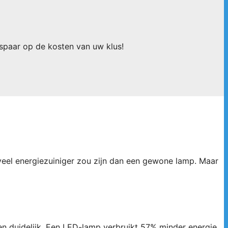
espaar op de kosten van uw klus!
veel energiezuiniger zou zijn dan een gewone lamp. Maar
en duidelijk. Een LED-lamp verbruikt 57% minder energie