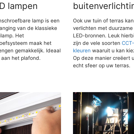
D lampen
buitenverlichti
nschroefbare lamp is een
Ook uw tuin of terras kan
anging van de klassieke
verlichten met duurzame
ilamp. Het
LED-bronnen. Leuk hierbi
roefsysteem maak het
zijn de vele soorten
CCT
engen gemakkelijk. Ideaal
kleuren
waaruit u kan kie
 aan het plafond.
Op deze manier creëert 
echt sfeer op uw terras.