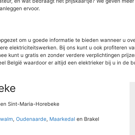
ateur, en wat bedraagt het prijskaartje? We geven meer
aanleggen ervoor.
pgezet om u goede informatie te bieden wanneer u over
e elektriciteitswerken. Bij ons kunt u ook profiteren van
kunt u gratis en zonder verdere verplichtingen prijzen 
l België waardoor er altijd een elektrieker bij u in de bu
eke
e en Sint-Maria-Horebeke
walm
,
Oudenaarde
,
Maarkedal
en Brakel