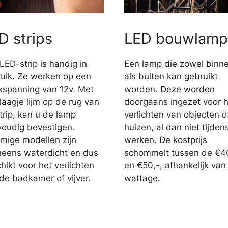
D strips
LED bouwlamp
LED-strip is handig in
Een lamp die zowel binn
uik. Ze werken op een
als buiten kan gebruikt
jkspanning van 12v. Met
worden. Deze worden
laagje lijm op de rug van
doorgaans ingezet voor h
trip, kan u de lamp
verlichten van objecten o
oudig bevestigen.
huizen, al dan niet tijden
ige modellen zijn
werken. De kostprijs
eens waterdicht en dus
schommelt tussen de €4
hikt voor het verlichten
en €50,-, afhankelijk van
de badkamer of vijver.
wattage.