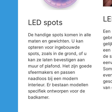
LE
LED spots
Een 
De handige spots komen in alle
gebr
maten en gewichten. U kan
geli
opteren voor ingebouwde
een 
spots, zoals in de grond, of u
de s
kan ze laten bevestigen aan
eenv
muur of plafond. Het zijn goede
Somm
sfeermakers en passen
even
naadloos bij een modern
gesc
interieur. Er bestaan modellen
van 
specifiek ontworpen voor de
badkamer.