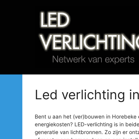
Spring
naar
de
inhoud
Led verlichting i
Bent u aan het (ver)bouwen in Horebeke en
energiekosten? LED-verlichting is in beid
generatie van lichtbronnen. Zo zijn er ont