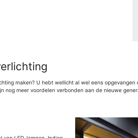
erlichting
hting maken? U hebt wellicht al wel eens opgevangen d
ijn nog meer voordelen verbonden aan de nieuwe genera
el van LED-lampen. Indien