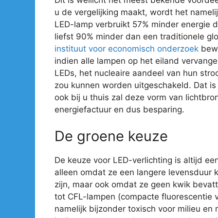
u de vergelijking maakt, wordt het nameli
LED-lamp verbruikt 57% minder energie 
liefst 90% minder dan een traditionele gl
instituut voor economisch onderzoek
bewe
indien alle lampen op het eiland vervan
LEDs, het nucleaire aandeel van hun str
zou kunnen worden uitgeschakeld. Dat is e
ook bij u thuis zal deze vorm van lichtbro
energiefactuur en dus besparing.
De groene keuze
De keuze voor LED-verlichting is altijd ee
alleen omdat ze een langere levensduur 
zijn, maar ook omdat ze geen kwik bevatte
tot CFL-lampen (compacte fluorescentie ve
namelijk bijzonder toxisch voor milieu en