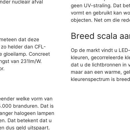
nder nucleair afval
geen UV-straling. Dat bet
vormt en gebruikt kan wo
objecten. Net om die red
Breed scala a
 meteen dat deze
r zo helder dan CFL-
Op de markt vindt u LED
e gloeilamp. Concreet
kleuren, gecorreleerde kl
ngst van 231lm/W.
dat u de lichtbronnen in 
r.
maar aan een warme, gelig
kleurenspectrum is breed,
eender welke vorm van
35.000 branduren. Dat is
 langer halogeen lampen
en. Dat betekent dat u
n dus geld uitspaart.