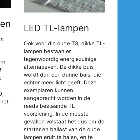
en
LED TL-lampen
en
Ook voor die oude T8, dikke TL-
lampen bestaan er
tegenwoordig energiezuinige
et
alternatieven. De dikke buis
f
wordt dan een dunne buis, die
s
echter meer licht geeft. Deze
exemplaren kunnen
0,-
aangebracht worden in de
 het
reeds bestaande TL-
voorziening. In de meeste
gevallen volstaat het dus om de
starter en ballast van de oude
lampen eruit te halen, en te