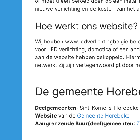
of moet u een beroep doen op een install
nieuwe verlichting en de kosten van het 
Hoe werkt ons website?
Wij hebben www.ledverlichtingbelgie.be o
voor LED verlichting, domotica of een ander
aan de website hebben gekoppeld. Hiermee 
netwerk. Zij zijn vertegenwoordigt door hee
De gemeente Horeb
Deelgemeenten
: Sint-Kornelis-Horebek
Website
van de
Gemeente Horebeke
Aangrenzende Buur(deel)gemeenten
:
Z