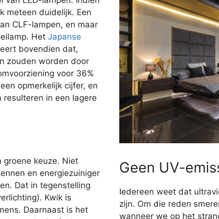
jk meteen duidelijk. Een
dan CLF-lampen, en maar
oeilamp. Het
Japanse
ert bovendien dat,
gen zouden worden door
oomvoorziening voor 36%
en opmerkelijk cijfer, en
n resulteren in een lagere
n groene keuze. Niet
Geen UV-emis
kennen en energiezuiniger
n. Dat in tegenstelling
Iedereen weet dat ultravi
rlichting). Kwik is
zijn. Om die reden smer
 mens. Daarnaast is het
wanneer we op het stran