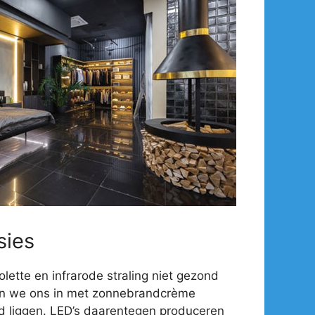
sies
olette en infrarode straling niet gezond
en we ons in met zonnebrandcrème
d liggen. LED’s daarentegen produceren