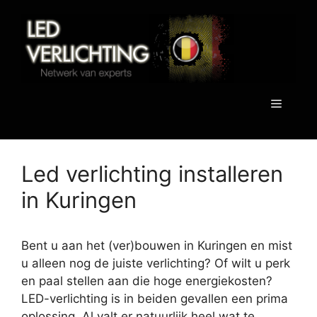
Spring
naar
de
inhoud
Menu
Led verlichting installeren
in Kuringen
Bent u aan het (ver)bouwen in Kuringen en mist
u alleen nog de juiste verlichting? Of wilt u perk
en paal stellen aan die hoge energiekosten?
LED-verlichting is in beiden gevallen een prima
oplossing. Al valt er natuurlijk heel wat te