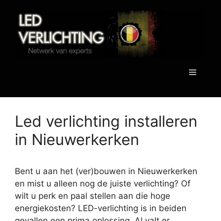
Spring
naar
de
inhoud
Menu
Led verlichting installeren
in Nieuwerkerken
Bent u aan het (ver)bouwen in Nieuwerkerken
en mist u alleen nog de juiste verlichting? Of
wilt u perk en paal stellen aan die hoge
energiekosten? LED-verlichting is in beiden
gevallen een prima oplossing. Al valt er