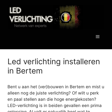
Spring
naar
de
inhoud
Menu
Led verlichting installeren
in Bertem
Bent u aan het (ver)bouwen in Bertem en mist u
alleen nog de juiste verlichting? Of wilt u perk
en paal stellen aan die hoge energiekosten?
LED-verlichting is in beiden gevallen een prima
oplossing. Al valt er natuurlijk heel wat te