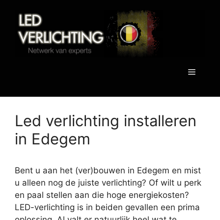
Spring
naar
de
inhoud
Menu
Led verlichting installeren
in Edegem
Bent u aan het (ver)bouwen in Edegem en mist
u alleen nog de juiste verlichting? Of wilt u perk
en paal stellen aan die hoge energiekosten?
LED-verlichting is in beiden gevallen een prima
oplossing. Al valt er natuurlijk heel wat te