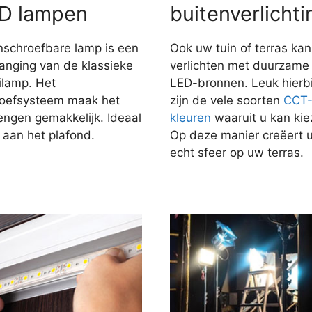
D lampen
buitenverlichti
nschroefbare lamp is een
Ook uw tuin of terras kan
anging van de klassieke
verlichten met duurzame
ilamp. Het
LED-bronnen. Leuk hierbi
roefsysteem maak het
zijn de vele soorten
CCT
engen gemakkelijk. Ideaal
kleuren
waaruit u kan kie
 aan het plafond.
Op deze manier creëert 
echt sfeer op uw terras.