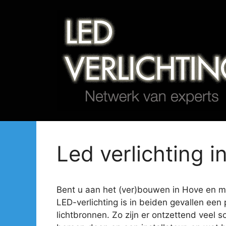
Spring
naar
de
inhoud
Led verlichting i
Bent u aan het (ver)bouwen in Hove en mis
LED-verlichting is in beiden gevallen een 
lichtbronnen. Zo zijn er ontzettend veel s