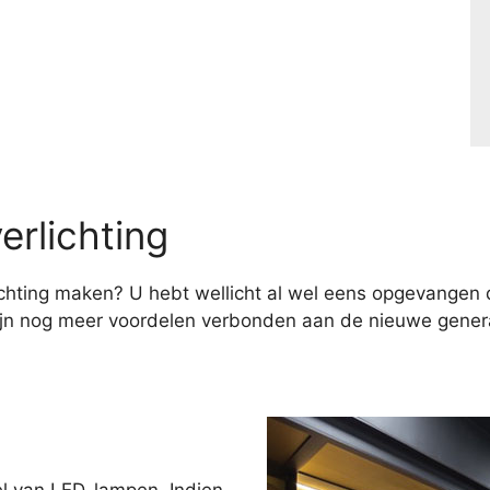
erlichting
hting maken? U hebt wellicht al wel eens opgevangen d
ijn nog meer voordelen verbonden aan de nieuwe genera
el van LED-lampen. Indien