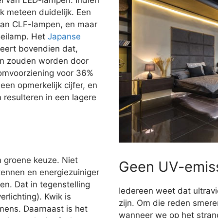
jk meteen duidelijk. Een
dan CLF-lampen, en maar
oeilamp. Het
Japanse
ert bovendien dat,
gen zouden worden door
oomvoorziening voor 36%
en opmerkelijk cijfer, en
n resulteren in een lagere
n groene keuze. Niet
Geen UV-emis
kennen en energiezuiniger
n. Dat in tegenstelling
Iedereen weet dat ultravi
rlichting). Kwik is
zijn. Om die reden smer
 mens. Daarnaast is het
wanneer we op het stran