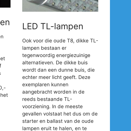
en
LED TL-lampen
en
Ook voor die oude T8, dikke TL-
lampen bestaan er
tegenwoordig energiezuinige
et
alternatieven. De dikke buis
f
wordt dan een dunne buis, die
s
echter meer licht geeft. Deze
exemplaren kunnen
0,-
aangebracht worden in de
 het
reeds bestaande TL-
voorziening. In de meeste
gevallen volstaat het dus om de
starter en ballast van de oude
lampen eruit te halen, en te