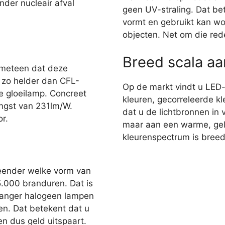
nder nucleair afval
geen UV-straling. Dat bet
vormt en gebruikt kan wo
objecten. Net om die red
Breed scala a
 meteen dat deze
r zo helder dan CFL-
Op de markt vindt u LED
e gloeilamp. Concreet
kleuren, gecorreleerde kl
ngst van 231lm/W.
dat u de lichtbronnen in 
r.
maar aan een warme, gelig
kleurenspectrum is breed,
eender welke vorm van
35.000 branduren. Dat is
 langer halogeen lampen
en. Dat betekent dat u
n dus geld uitspaart.