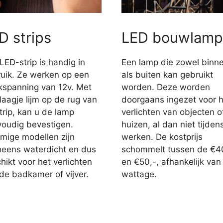
D strips
LED bouwlamp
LED-strip is handig in
Een lamp die zowel binn
uik. Ze werken op een
als buiten kan gebruikt
jkspanning van 12v. Met
worden. Deze worden
laagje lijm op de rug van
doorgaans ingezet voor h
trip, kan u de lamp
verlichten van objecten o
oudig bevestigen.
huizen, al dan niet tijden
ige modellen zijn
werken. De kostprijs
eens waterdicht en dus
schommelt tussen de €4
hikt voor het verlichten
en €50,-, afhankelijk van
de badkamer of vijver.
wattage.