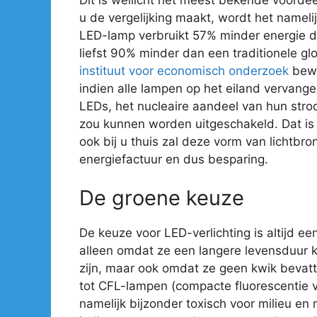
u de vergelijking maakt, wordt het nameli
LED-lamp verbruikt 57% minder energie 
liefst 90% minder dan een traditionele gl
instituut voor economisch onderzoek
bewe
indien alle lampen op het eiland vervan
LEDs, het nucleaire aandeel van hun str
zou kunnen worden uitgeschakeld. Dat is e
ook bij u thuis zal deze vorm van lichtbro
energiefactuur en dus besparing.
De groene keuze
De keuze voor LED-verlichting is altijd ee
alleen omdat ze een langere levensduur 
zijn, maar ook omdat ze geen kwik bevatte
tot CFL-lampen (compacte fluorescentie ve
namelijk bijzonder toxisch voor milieu en