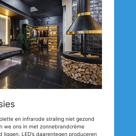
sies
olette en infrarode straling niet gezond
en we ons in met zonnebrandcrème
d liggen. LED’s daarentegen produceren