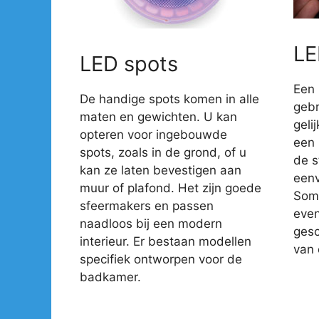
LE
LED spots
Een 
De handige spots komen in alle
gebr
maten en gewichten. U kan
geli
opteren voor ingebouwde
een 
spots, zoals in de grond, of u
de s
kan ze laten bevestigen aan
eenv
muur of plafond. Het zijn goede
Somm
sfeermakers en passen
even
naadloos bij een modern
gesc
interieur. Er bestaan modellen
van 
specifiek ontworpen voor de
badkamer.