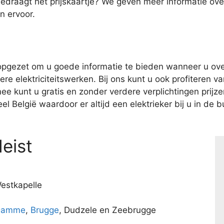
bedraagt het prijskaartje? We geven meer informatie o
n ervoor.
pgezet om u goede informatie te bieden wanneer u over
e elektriciteitswerken. Bij ons kunt u ook profiteren van
kunt u gratis en zonder verdere verplichtingen prijzen 
l België waardoor er altijd een elektrieker bij u in de bu
eist
Westkapelle
Damme
,
Brugge
, Dudzele en Zeebrugge