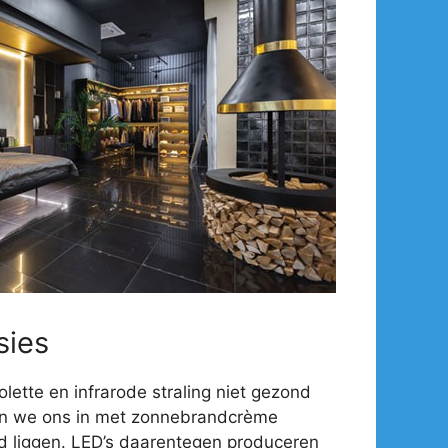
sies
olette en infrarode straling niet gezond
en we ons in met zonnebrandcrème
d liggen. LED’s daarentegen produceren