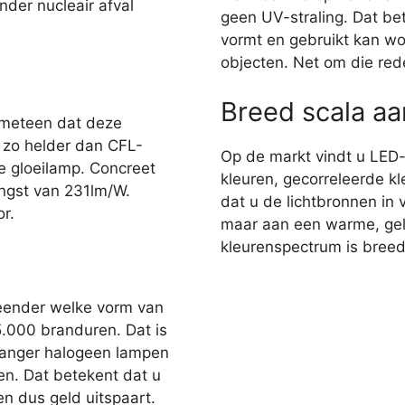
nder nucleair afval
geen UV-straling. Dat bet
vormt en gebruikt kan wo
objecten. Net om die red
Breed scala a
 meteen dat deze
r zo helder dan CFL-
Op de markt vindt u LED
e gloeilamp. Concreet
kleuren, gecorreleerde kl
ngst van 231lm/W.
dat u de lichtbronnen in 
r.
maar aan een warme, gelig
kleurenspectrum is breed,
eender welke vorm van
35.000 branduren. Dat is
 langer halogeen lampen
en. Dat betekent dat u
n dus geld uitspaart.