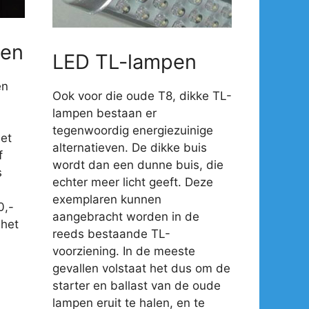
en
LED TL-lampen
en
Ook voor die oude T8, dikke TL-
lampen bestaan er
tegenwoordig energiezuinige
et
alternatieven. De dikke buis
f
wordt dan een dunne buis, die
s
echter meer licht geeft. Deze
exemplaren kunnen
0,-
aangebracht worden in de
 het
reeds bestaande TL-
voorziening. In de meeste
gevallen volstaat het dus om de
starter en ballast van de oude
lampen eruit te halen, en te