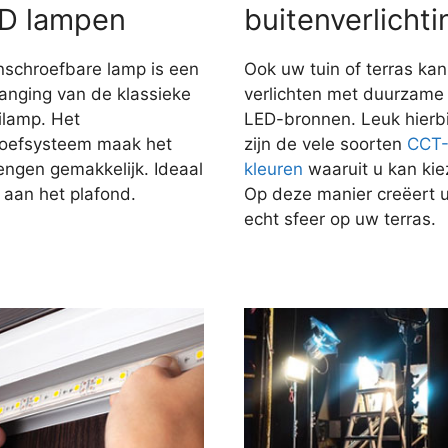
D lampen
buitenverlichti
nschroefbare lamp is een
Ook uw tuin of terras kan
anging van de klassieke
verlichten met duurzame
ilamp. Het
LED-bronnen. Leuk hierbi
roefsysteem maak het
zijn de vele soorten
CCT
engen gemakkelijk. Ideaal
kleuren
waaruit u kan kie
 aan het plafond.
Op deze manier creëert 
echt sfeer op uw terras.