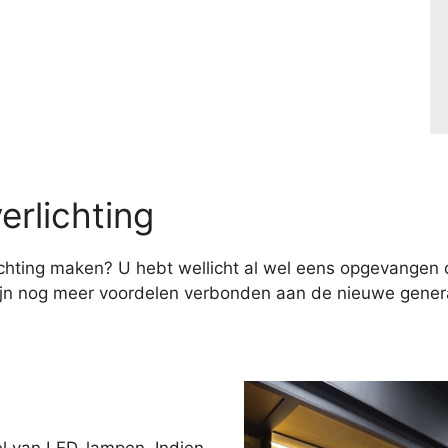
erlichting
hting maken? U hebt wellicht al wel eens opgevangen d
ijn nog meer voordelen verbonden aan de nieuwe genera
el van LED-lampen. Indien