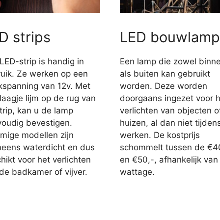
D strips
LED bouwlamp
LED-strip is handig in
Een lamp die zowel binn
uik. Ze werken op een
als buiten kan gebruikt
jkspanning van 12v. Met
worden. Deze worden
laagje lijm op de rug van
doorgaans ingezet voor h
trip, kan u de lamp
verlichten van objecten o
oudig bevestigen.
huizen, al dan niet tijden
ige modellen zijn
werken. De kostprijs
eens waterdicht en dus
schommelt tussen de €4
hikt voor het verlichten
en €50,-, afhankelijk van
de badkamer of vijver.
wattage.