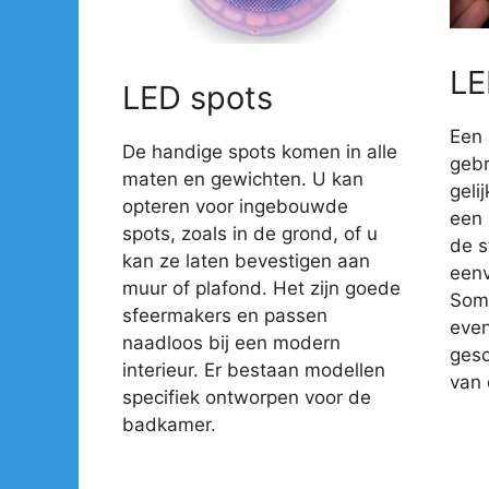
LE
LED spots
Een 
De handige spots komen in alle
gebr
maten en gewichten. U kan
geli
opteren voor ingebouwde
een 
spots, zoals in de grond, of u
de s
kan ze laten bevestigen aan
eenv
muur of plafond. Het zijn goede
Somm
sfeermakers en passen
even
naadloos bij een modern
gesc
interieur. Er bestaan modellen
van 
specifiek ontworpen voor de
badkamer.