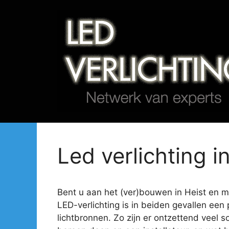
Spring
naar
de
inhoud
Led verlichting in
Bent u aan het (ver)bouwen in Heist en mis
LED-verlichting is in beiden gevallen een 
lichtbronnen. Zo zijn er ontzettend veel s