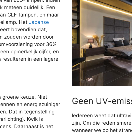
jk meteen duidelijk. Een
dan CLF-lampen, en maar
oeilamp. Het
Japanse
ert bovendien dat,
gen zouden worden door
oomvoorziening voor 36%
en opmerkelijk cijfer, en
n resulteren in een lagere
n groene keuze. Niet
Geen UV-emis
kennen en energiezuiniger
n. Dat in tegenstelling
Iedereen weet dat ultravi
rlichting). Kwik is
zijn. Om die reden smer
 mens. Daarnaast is het
wanneer we op het stran