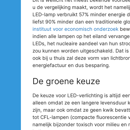
u de vergelijking maakt, wordt het nameli
LED-lamp verbruikt 57% minder energie 
liefst 90% minder dan een traditionele gl
instituut voor economisch onderzoek
bewe
indien alle lampen op het eiland vervan
LEDs, het nucleaire aandeel van hun str
zou kunnen worden uitgeschakeld. Dat is e
ook bij u thuis zal deze vorm van lichtbro
energiefactuur en dus besparing.
De groene keuze
De keuze voor LED-verlichting is altijd ee
alleen omdat ze een langere levensduur 
zijn, maar ook omdat ze geen kwik bevatte
tot CFL-lampen (compacte fluorescentie ve
namelijk bijzonder toxisch voor milieu en