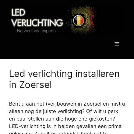
Spring
naar
de
inhoud
Menu
Led verlichting installeren
in Zoersel
Bent u aan het (ver)bouwen in Zoersel en mist u
alleen nog de juiste verlichting? Of wilt u perk
en paal stellen aan die hoge energiekosten?
LED-verlichting is in beiden gevallen een prima
oplossing. Al valt er natuurlijk heel wat te