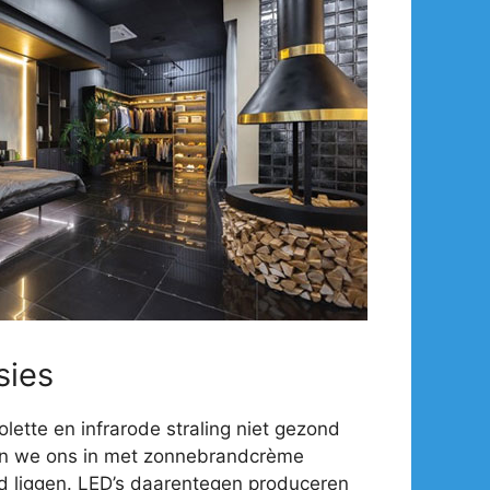
sies
olette en infrarode straling niet gezond
en we ons in met zonnebrandcrème
d liggen. LED’s daarentegen produceren