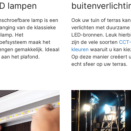
D lampen
buitenverlichti
nschroefbare lamp is een
Ook uw tuin of terras kan
anging van de klassieke
verlichten met duurzame
ilamp. Het
LED-bronnen. Leuk hierbi
roefsysteem maak het
zijn de vele soorten
CCT
engen gemakkelijk. Ideaal
kleuren
waaruit u kan kie
 aan het plafond.
Op deze manier creëert 
echt sfeer op uw terras.