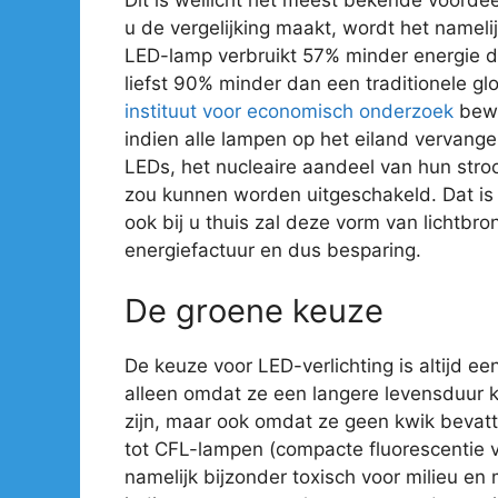
u de vergelijking maakt, wordt het nameli
LED-lamp verbruikt 57% minder energie 
liefst 90% minder dan een traditionele gl
instituut voor economisch onderzoek
bewe
indien alle lampen op het eiland vervan
LEDs, het nucleaire aandeel van hun str
zou kunnen worden uitgeschakeld. Dat is e
ook bij u thuis zal deze vorm van lichtbro
energiefactuur en dus besparing.
De groene keuze
De keuze voor LED-verlichting is altijd ee
alleen omdat ze een langere levensduur 
zijn, maar ook omdat ze geen kwik bevatte
tot CFL-lampen (compacte fluorescentie ve
namelijk bijzonder toxisch voor milieu en