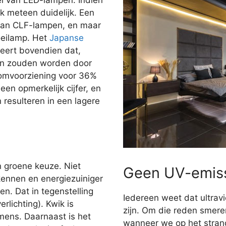
jk meteen duidelijk. Een
dan CLF-lampen, en maar
oeilamp. Het
Japanse
ert bovendien dat,
gen zouden worden door
oomvoorziening voor 36%
en opmerkelijk cijfer, en
n resulteren in een lagere
n groene keuze. Niet
Geen UV-emis
kennen en energiezuiniger
n. Dat in tegenstelling
Iedereen weet dat ultravi
rlichting). Kwik is
zijn. Om die reden smer
 mens. Daarnaast is het
wanneer we op het stran