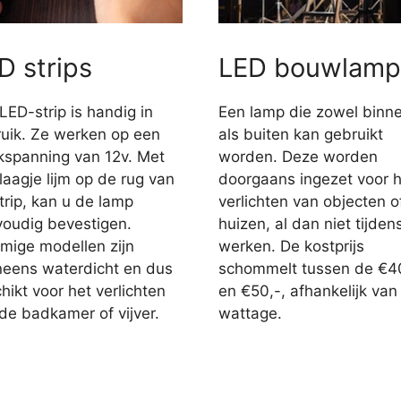
D strips
LED bouwlamp
LED-strip is handig in
Een lamp die zowel binn
uik. Ze werken op een
als buiten kan gebruikt
jkspanning van 12v. Met
worden. Deze worden
laagje lijm op de rug van
doorgaans ingezet voor h
trip, kan u de lamp
verlichten van objecten o
oudig bevestigen.
huizen, al dan niet tijden
ige modellen zijn
werken. De kostprijs
eens waterdicht en dus
schommelt tussen de €4
hikt voor het verlichten
en €50,-, afhankelijk van
de badkamer of vijver.
wattage.