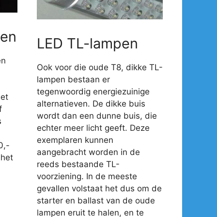
en
LED TL-lampen
en
Ook voor die oude T8, dikke TL-
lampen bestaan er
tegenwoordig energiezuinige
et
alternatieven. De dikke buis
f
wordt dan een dunne buis, die
s
echter meer licht geeft. Deze
exemplaren kunnen
0,-
aangebracht worden in de
 het
reeds bestaande TL-
voorziening. In de meeste
gevallen volstaat het dus om de
starter en ballast van de oude
lampen eruit te halen, en te