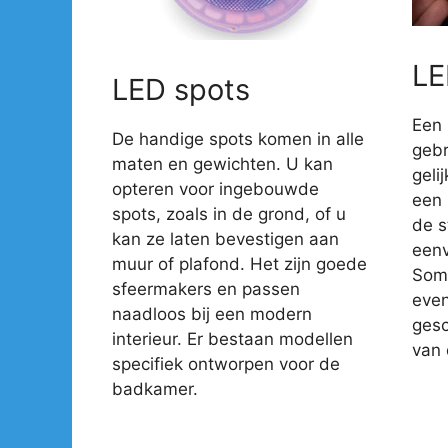
LE
LED spots
Een 
De handige spots komen in alle
gebr
maten en gewichten. U kan
geli
opteren voor ingebouwde
een 
spots, zoals in de grond, of u
de s
kan ze laten bevestigen aan
eenv
muur of plafond. Het zijn goede
Somm
sfeermakers en passen
even
naadloos bij een modern
gesc
interieur. Er bestaan modellen
van 
specifiek ontworpen voor de
badkamer.