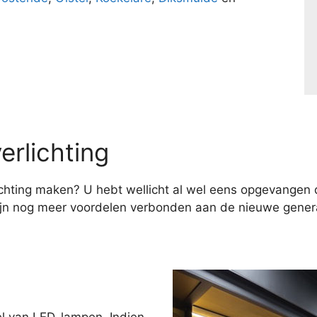
erlichting
hting maken? U hebt wellicht al wel eens opgevangen d
ijn nog meer voordelen verbonden aan de nieuwe genera
el van LED-lampen. Indien