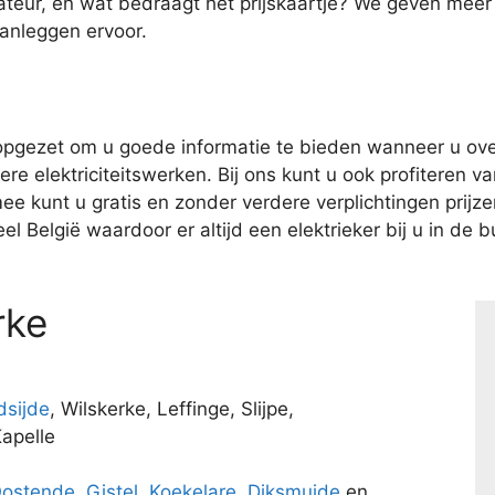
ateur, en wat bedraagt het prijskaartje? We geven meer
aanleggen ervoor.
pgezet om u goede informatie te bieden wanneer u over
e elektriciteitswerken. Bij ons kunt u ook profiteren van
kunt u gratis en zonder verdere verplichtingen prijzen 
l België waardoor er altijd een elektrieker bij u in de bu
rke
sijde
, Wilskerke, Leffinge, Slijpe,
apelle
ostende
,
Gistel
,
Koekelare
,
Diksmuide
en