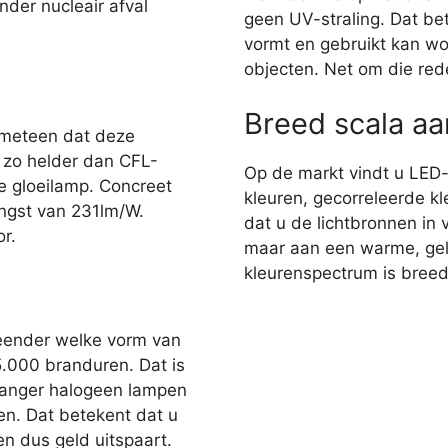
nder nucleair afval
geen UV-straling. Dat bet
vormt en gebruikt kan wo
objecten. Net om die red
Breed scala a
 meteen dat deze
r zo helder dan CFL-
Op de markt vindt u LED
e gloeilamp. Concreet
kleuren, gecorreleerde kl
ngst van 231lm/W.
dat u de lichtbronnen in 
r.
maar aan een warme, gelig
kleurenspectrum is breed,
eender welke vorm van
35.000 branduren. Dat is
 langer halogeen lampen
en. Dat betekent dat u
n dus geld uitspaart.