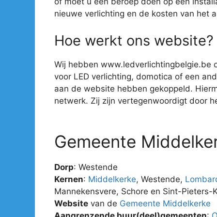
of moet u een beroep doen op een install
nieuwe verlichting en de kosten van het 
Hoe werkt ons website?
Wij hebben www.ledverlichtingbelgie.be o
voor LED verlichting, domotica of een ander
aan de website hebben gekoppeld. Hiermee 
netwerk. Zij zijn vertegenwoordigt door hee
Gemeente Middelke
Dorp
: Westende
Kernen
:
Middelkerke
, Westende,
Lombard
Mannekensvere, Schore en Sint-Pieters-K
Website
van de
Gemeente Middelkerke
Aangrenzende buur(deel)gemeenten
:
O