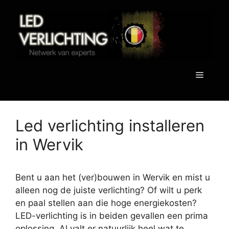
Spring
naar
de
inhoud
Menu
Led verlichting installeren
in Wervik
Bent u aan het (ver)bouwen in Wervik en mist u
alleen nog de juiste verlichting? Of wilt u perk
en paal stellen aan die hoge energiekosten?
LED-verlichting is in beiden gevallen een prima
oplossing. Al valt er natuurlijk heel wat te