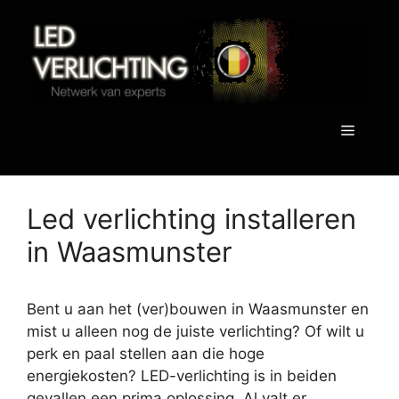
Spring
naar
de
inhoud
Menu
Led verlichting installeren
in Waasmunster
Bent u aan het (ver)bouwen in Waasmunster en
mist u alleen nog de juiste verlichting? Of wilt u
perk en paal stellen aan die hoge
energiekosten? LED-verlichting is in beiden
gevallen een prima oplossing. Al valt er