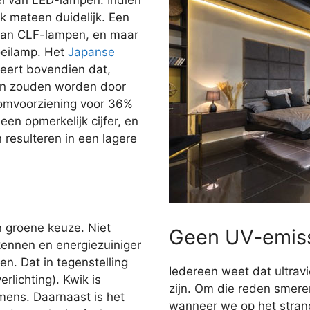
jk meteen duidelijk. Een
dan CLF-lampen, en maar
oeilamp. Het
Japanse
ert bovendien dat,
gen zouden worden door
oomvoorziening voor 36%
en opmerkelijk cijfer, en
n resulteren in een lagere
n groene keuze. Niet
Geen UV-emis
kennen en energiezuiniger
n. Dat in tegenstelling
Iedereen weet dat ultravi
rlichting). Kwik is
zijn. Om die reden smer
 mens. Daarnaast is het
wanneer we op het stran