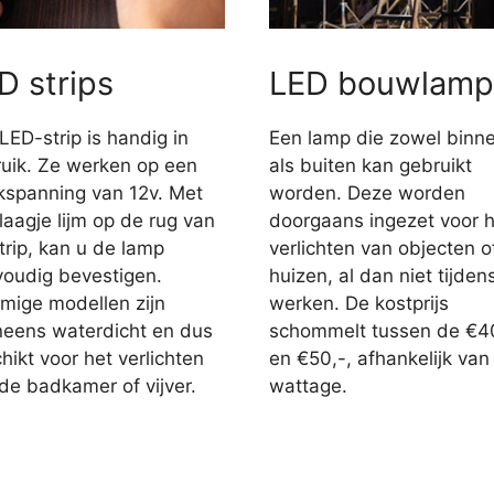
D strips
LED bouwlamp
LED-strip is handig in
Een lamp die zowel binn
uik. Ze werken op een
als buiten kan gebruikt
jkspanning van 12v. Met
worden. Deze worden
laagje lijm op de rug van
doorgaans ingezet voor h
trip, kan u de lamp
verlichten van objecten o
oudig bevestigen.
huizen, al dan niet tijden
ige modellen zijn
werken. De kostprijs
eens waterdicht en dus
schommelt tussen de €4
hikt voor het verlichten
en €50,-, afhankelijk van
de badkamer of vijver.
wattage.