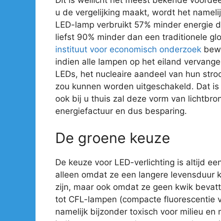
u de vergelijking maakt, wordt het nameli
LED-lamp verbruikt 57% minder energie 
liefst 90% minder dan een traditionele gl
instituut voor economisch onderzoek
bewe
indien alle lampen op het eiland vervan
LEDs, het nucleaire aandeel van hun str
zou kunnen worden uitgeschakeld. Dat is e
ook bij u thuis zal deze vorm van lichtbro
energiefactuur en dus besparing.
De groene keuze
De keuze voor LED-verlichting is altijd ee
alleen omdat ze een langere levensduur 
zijn, maar ook omdat ze geen kwik bevatte
tot CFL-lampen (compacte fluorescentie ve
namelijk bijzonder toxisch voor milieu en