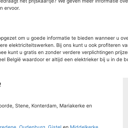
bedraagt het prijskaartje? We geven meer informatie o
n ervoor.
pgezet om u goede informatie te bieden wanneer u over
e elektriciteitswerken. Bij ons kunt u ook profiteren van
kunt u gratis en zonder verdere verplichtingen prijzen 
l België waardoor er altijd een elektrieker bij u in de bu
e
oorde, Stene, Konterdam, Mariakerke en
redene
,
Oudenburg
,
Gistel
en
Middelkerke