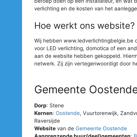
beroep doen op een installateur, en wat 
verlichting en de kosten van het aanlegge
Hoe werkt ons website?
Wij hebben www.ledverlichtingbelgie.be o
voor LED verlichting, domotica of een ander
aan de website hebben gekoppeld. Hiermee 
netwerk. Zij zijn vertegenwoordigt door hee
Gemeente Oostend
Dorp
: Stene
Kernen
:
Oostende
, Vuurtorenwijk, Zandv
Raversijde
Website
van de
Gemeente Oostende
Aangrenzende buur(deel)gemeenten
:
B