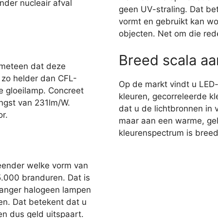
nder nucleair afval
geen UV-straling. Dat bet
vormt en gebruikt kan wo
objecten. Net om die red
Breed scala a
 meteen dat deze
r zo helder dan CFL-
Op de markt vindt u LED
e gloeilamp. Concreet
kleuren, gecorreleerde kl
ngst van 231lm/W.
dat u de lichtbronnen in 
r.
maar aan een warme, gelig
kleurenspectrum is breed,
eender welke vorm van
35.000 branduren. Dat is
 langer halogeen lampen
en. Dat betekent dat u
n dus geld uitspaart.