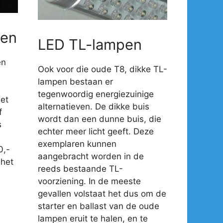
en
LED TL-lampen
en
Ook voor die oude T8, dikke TL-
lampen bestaan er
tegenwoordig energiezuinige
et
alternatieven. De dikke buis
f
wordt dan een dunne buis, die
s
echter meer licht geeft. Deze
exemplaren kunnen
0,-
aangebracht worden in de
 het
reeds bestaande TL-
voorziening. In de meeste
gevallen volstaat het dus om de
starter en ballast van de oude
lampen eruit te halen, en te