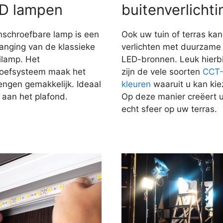
D lampen
buitenverlichti
nschroefbare lamp is een
Ook uw tuin of terras kan
anging van de klassieke
verlichten met duurzame
ilamp. Het
LED-bronnen. Leuk hierbi
roefsysteem maak het
zijn de vele soorten
CCT
engen gemakkelijk. Ideaal
kleuren
waaruit u kan kie
 aan het plafond.
Op deze manier creëert 
echt sfeer op uw terras.