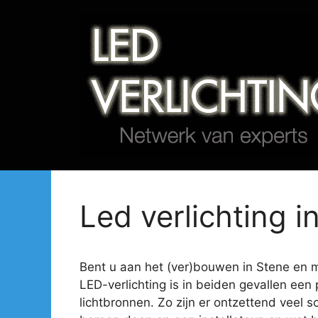
Spring
naar
de
inhoud
Led verlichting i
Bent u aan het (ver)bouwen in Stene en mi
LED-verlichting is in beiden gevallen een 
lichtbronnen. Zo zijn er ontzettend veel s