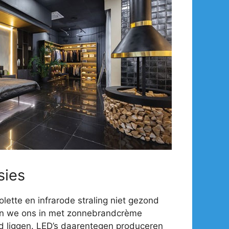
sies
olette en infrarode straling niet gezond
en we ons in met zonnebrandcrème
d liggen. LED’s daarentegen produceren