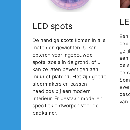
LE
LED spots
Een 
De handige spots komen in alle
gebr
maten en gewichten. U kan
geli
opteren voor ingebouwde
een 
spots, zoals in de grond, of u
de s
kan ze laten bevestigen aan
eenv
muur of plafond. Het zijn goede
Somm
sfeermakers en passen
even
naadloos bij een modern
gesc
interieur. Er bestaan modellen
van 
specifiek ontworpen voor de
badkamer.